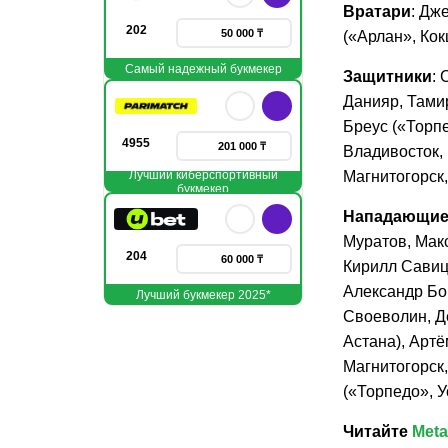
Вратари
: Дж
202
50 000 ₸
(«Арлан», Ко
Самый надежный букмекер
Защитники
: 
Данияр, Тами
Бреус («Торп
4955
201 000 ₸
Владивосток,
Лучший киберспортивный
Магнитогорск
букмекер
Нападающи
Муратов, Мак
204
60 000 ₸
Кирилл Савиц
Александр Бо
Лучший букмекер 2025*
Своеволин, Д
Астана), Артё
Магнитогорск
(«Торпедо», 
Читайте
Meta