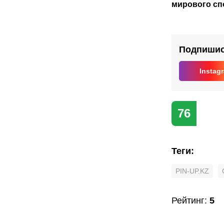
мирового сп
Подпишись
Instag
76
Теги
:
PIN-UP.KZ
Рейтинг
:
5