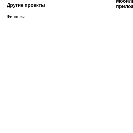
Мобил
Другие проекты
прило
Финансы
К «Тобол»
ФК «Шахтер»
Футзальный клуб
«Семей»