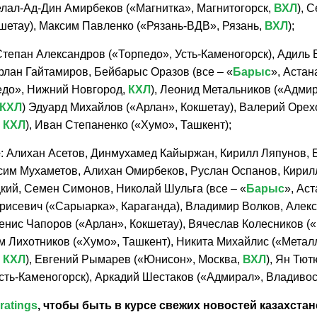
елал-Ад-Дин Амирбеков («Магнитка», Магнитогорск,
ВХЛ
), 
кшетау), Максим Павленко («Рязань-ВДВ», Рязань,
ВХЛ
);
Степан Александров («Торпедо», Усть-Каменогорск), Адиль 
рлан Гайтамиров, Бейбарыс Оразов (все – «
Барыс
», Астан
едо», Нижний Новгород,
КХЛ
), Леонид Метальников («Адми
КХЛ
) Эдуард Михайлов («Арлан», Кокшетау), Валерий Орех
,
КХЛ
), Иван Степаненко («Хумо», Ташкент);
е
: Алихан Асетов, Динмухамед Кайыржан, Кирилл Ляпунов,
сим Мухаметов, Алихан Омирбеков, Руслан Оспанов, Кирил
кий, Семен Симонов, Николай Шульга (все – «
Барыс
», Ас
рисевич («Сарыарка», Караганда), Владимир Волков, Алек
енис Чапоров («Арлан», Кокшетау), Вячеслав Колесников (
м Лихотников («Хумо», Ташкент), Никита Михайлис («Метал
,
КХЛ
), Евгений Рымарев («Юнисон», Москва,
ВХЛ
), Ян Тют
Усть-Каменогорск), Аркадий Шестаков («Адмирал», Владивос
ratings
, чтобы быть в курсе свежих новостей
казахстан