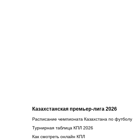
07.08.2026
1
Чемпион
Европы и
спаситель
«Аякса»:
кто такой
Джон ван’т
Схип –
новый
тренер
сборной
Казахстана
Казахстанская премьер-лига 2026
Расписание чемпионата Казахстана по футболу
Турнирная таблица КПЛ 2026
Как смотреть онлайн КПЛ