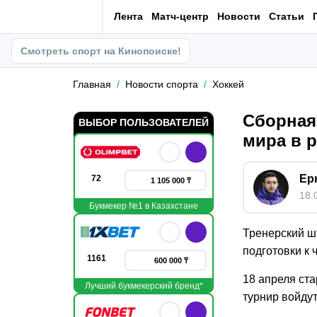
Лента
Матч-центр
Новости
Статьи
Смотреть спорт на Кинопоиске!
Главная
Новости спорта
Хоккей
Сборная
ВЫБОР ПОЛЬЗОВАТЕЛЕЙ
мира в 
Ер
72
1 105 000 ₸
18.
Букмекер №1 в Казахстане
Тренерский ш
подготовки к 
1161
600 000 ₸
18 апреля ст
Лучший букмекерский бренд*
турнир войдут