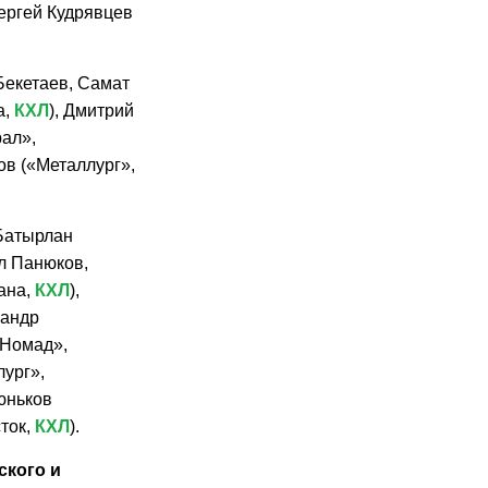
Сергей Кудрявцев
Бекетаев, Самат
а,
КХЛ
), Дмитрий
рал»,
ов («Металлург»,
 Батырлан
л Панюков,
тана,
КХЛ
),
сандр
«Номад»,
лург»,
юньков
ток,
КХЛ
).
ского
и