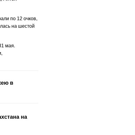
али по 12 очков,
алась на шестой
31 мая.
,
кею в
ахстана на