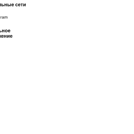
льные сети
gram
ьное
жение