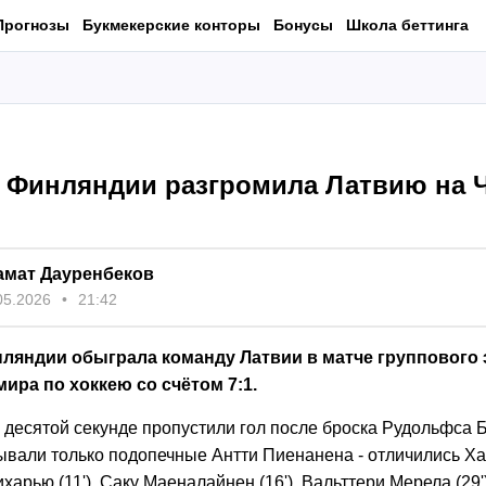
Прогнозы
Букмекерские конторы
Бонусы
Школа беттинга
 Финляндии разгромила Латвию на Ч
амат Дауренбеков
05.2026
21:42
ляндии обыграла команду Латвии в матче группового 
ира по хоккею со счётом 7:1.
 десятой секунде пропустили гол после броска Рудольфса 
ывали только подопечные Антти Пиенанена - отличились Х
кихарью (11'), Саку Маеналайнен (16'), Вальттери Мерела (29'