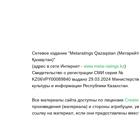
ФК «Кайрат»
ФК «Астана»
Ф
Сетевое издание "Metaratings Qazaqstan (Метарейт
Қазақстан)"
(адрес в сети Интернет -
www.meta-ratings.kz
)
Свидетельство о регистрации СМИ серия №
KZ06VPY00089840 выдано 29.03.2024 Министерст
культуры и информации Республики Казахстан.
Все материалы сайта доступны по лицензии
Creativ
произведения (материала) и стороны атрибуции, ув
ссылку на материал, если они предоставлены вмес