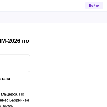
Войти
М-2026 по
этапа
Бальцерса. Но
аннес Бьорнинен
), Антон