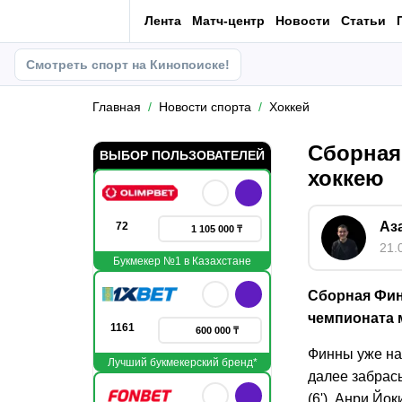
Лента
Матч-центр
Новости
Статьи
Смотреть спорт на Кинопоиске!
Главная
Новости спорта
Хоккей
Сборная
ВЫБОР ПОЛЬЗОВАТЕЛЕЙ
хоккею
Аз
72
1 105 000 ₸
21.
Букмекер №1 в Казахстане
Сборная Фин
чемпионата м
1161
600 000 ₸
Финны уже на
Лучший букмекерский бренд*
далее забрас
(6'), Анри Йо