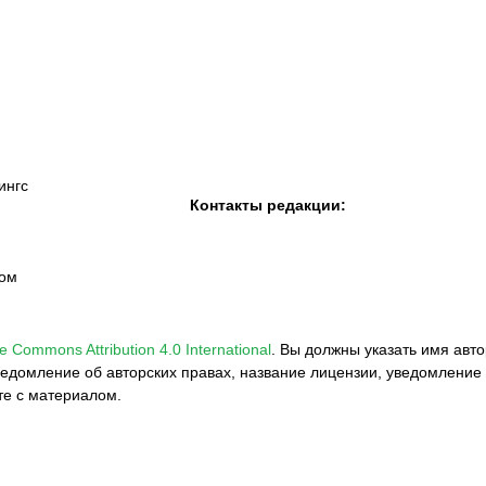
К «Тобол»
ФК «Шахтер»
Футзальный клуб
«Семей»
ингс
Контакты редакции:
вом
e Commons Attribution 4.0 International
.
Вы должны указать имя авто
едомление об авторских правах, название лицензии, уведомление 
те с материалом.