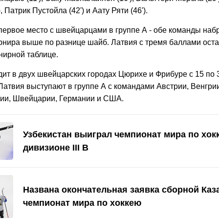
, Патрик Пустойла (42') и Аату Ряти (46').
ервое место с швейцарцами в группе А - обе команды набр
урнира выше по разнице шайб. Латвия с тремя баллами ост
нирной таблице.
ит в двух швейцарских городах Цюрихе и Фрибуре с 15 по 
Латвия выступают в группе А с командами Австрии, Венгрии
ии, Швейцарии, Германии и США.
Узбекистан выиграл чемпионат мира по хок
дивизионе III B
Названа окончательная заявка сборной Каз
чемпионат мира по хоккею