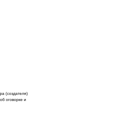
Naiza
БК «Астана»
ФК «Жетысу»
Феде
кибер
Казах
ра (создателя)
об оговорке и