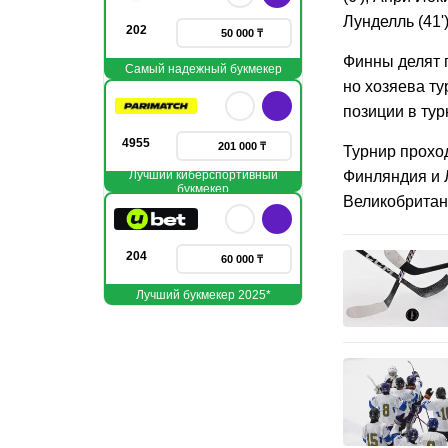
Лунделль (41')
202
50 000 ₸
Финны делят п
Самый надежный букмекер
но хозяева т
позиции в тур
4955
201 000 ₸
Турнир проход
Лучший киберспортивный
Финляндия и 
букмекер
Великобритан
204
60 000 ₸
Лучший букмекер 2025*