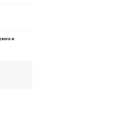
ского
и