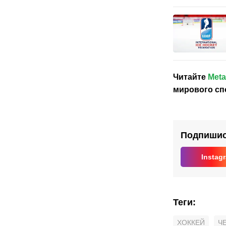
Читайте
Meta
мирового сп
Подпишись
Instag
Теги
:
ХОККЕЙ
Ч