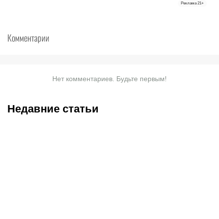
Реклама
21+
Комментарии
Нет комментариев. Будьте первым!
Недавние статьи
05.08.2026
22:07
05.08.2026
21:03
Где смотреть матч
Титульные бои