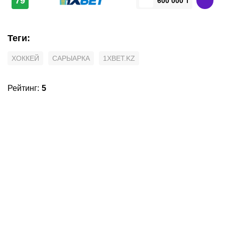
79
600 000 ₸
Теги
:
ХОККЕЙ
САРЫАРКА
1XBET.KZ
Рейтинг
:
5