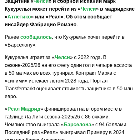
Защитник «
Челси
» и сборной Испании Марк
Кукурелья может перейти из «
Челси
» в мадридские
«
Атлетико
» или «Реал». Об этом сообщает
инсайдер Фабрицио Романо.
Ранее
сообщалось
, что Кукурелья хочет перейти в
«Барселону».
Кукурелья играет за «
Челси
» с 2022 года. В
сезоне-2025/26 на его счету один гол и четыре ассиста
в 50 матчах во всех турнирах. Контракт Марка с
«синими» истекает летом 2028 года. Портал
Transfermarkt оценивает стоимость защитника в 50 млн
евро.
«
Реал Мадрид
» финишировал на втором месте в
таблице Ла Лиги сезона-2025/26 с 86 очками.
Чемпионство выиграла «
Барселона
» с 94 баллами.
Последний раз «Реал» выигрывал Примеру в 2024