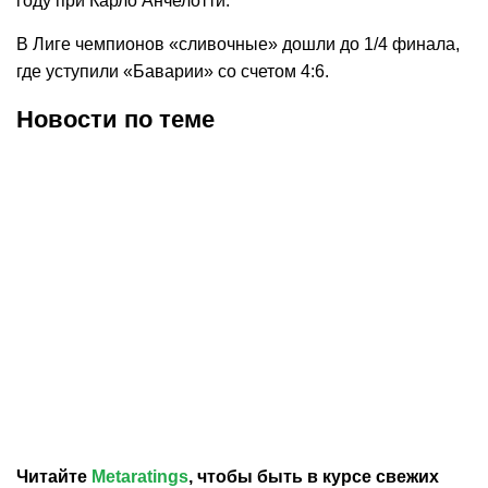
году при Карло Анчелотти.
В Лиге чемпионов «сливочные» дошли до 1/4 финала,
где уступили «Баварии» со счетом 4:6.
Новости по теме
08.08.2026
21:07
07.08.2026
20:25
Мадридский «Реал»
«Фиорентина» объявила
выразил соболезнования
о переходе Мастантуоно
в связи со смертью отца
из «Реала» на правах
Лионеля Месси
аренды
Читайте
Metaratings
, чтобы быть в курсе свежих