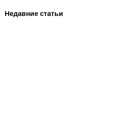
Недавние статьи
08.08.2026
19:19
08.08.2026
11:00
С кем и когда играет
Битва за призовую
Сатпаев за «Челси»:
тройку и прииртышское
полное расписание
дерби
матчей лондонцев на
предсезонке-2026