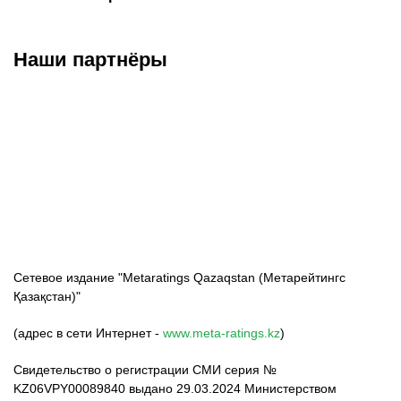
Наши партнёры
ФК «Кайрат»
ФК «Астана»
ФК «Тобол»
Сетевое издание "Metaratings Qazaqstan (Метарейтингс
Қазақстан)"
(адрес в сети Интернет -
www.meta-ratings.kz
)
Свидетельство о регистрации СМИ серия №
KZ06VPY00089840 выдано 29.03.2024 Министерством