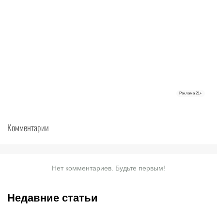
Реклама
21+
Комментарии
Нет комментариев. Будьте первым!
Недавние статьи