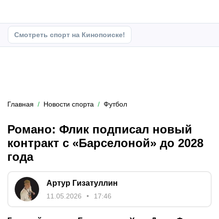
Смотреть спорт на Кинопоиске!
Главная
Новости спорта
Футбол
Романо: Флик подписал новый
контракт с «Барселоной» до 2028
года
Артур Гизатуллин
11.05.2026
17:46