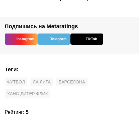
Подпишись на Metaratings
Instagram
Telegram
TikTok
Теги
:
ФУТБОЛ
ЛА ЛИГА
БАРСЕЛОНА
ХАНС-ДИТЕР ФЛИК
Рейтинг
:
5