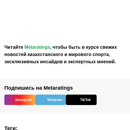
«Барселона»
Маркус Рэшфорд близок
попрощалась с
к переходу в Серию А
Рэшфордом после сезона
в Испании
Читайте
Metaratings
, чтобы быть в курсе свежих
новостей
казахстанского
и мирового спорта,
эксклюзивных инсайдов и экспертных мнений.
Подпишись на Metaratings
Instagram
Telegram
TikTok
Теги
: