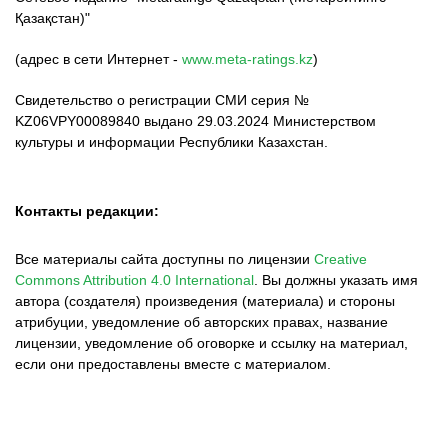
Қазақстан)"
(адрес в сети Интернет -
www.meta-ratings.kz
)
Свидетельство о регистрации СМИ серия №
KZ06VPY00089840 выдано 29.03.2024 Министерством
культуры и информации Республики Казахстан.
Контакты редакции:
Все материалы сайта доступны по лицензии
Creative
Commons Attribution 4.0 International
.
Вы должны указать имя
автора (создателя) произведения (материала) и стороны
атрибуции, уведомление об авторских правах, название
лицензии, уведомление об оговорке и ссылку на материал,
если они предоставлены вместе с материалом.