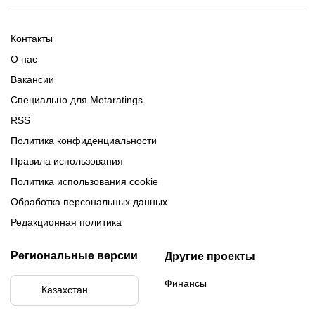
Промокоды Тенниси
Обзор Олимпбет
Обзор Ubet
Промокоды Париматч
Обзор 1xBet
Обзор Ойнабет
Контакты
Обзор Париматч
Обзор Тенниси
О нас
Вакансии
Специально для Metaratings
RSS
Политика конфиденциальности
Правила использования
Политика использования cookie
Обработка персональных данных
Редакционная политика
Региональные версии
Другие проекты
Финансы
Казахстан