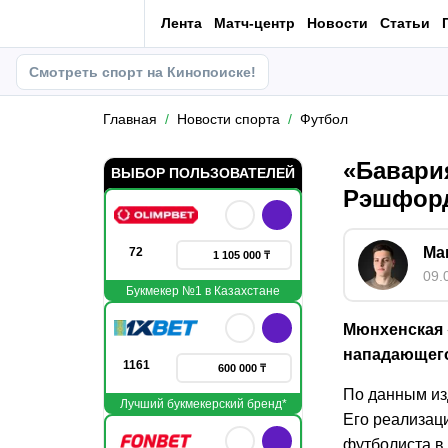
Лента
Матч-центр
Новости
Статьи
Смотреть спорт на Кинопоиске!
Главная
Новости спорта
Футбол
«Бавари
ВЫБОР ПОЛЬЗОВАТЕЛЕЙ
Рэшфорд
Ма
72
1 105 000 ₸
09.
Букмекер №1 в Казахстане
Мюнхенская 
нападающего
1161
600 000 ₸
По данным из
Лучший букмекерский бренд*
Его реализац
футболиста в