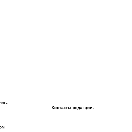
К «Тобол»
ФК «Шахтер»
Футзальный клуб
«Семей»
ингс
Контакты редакции:
вом