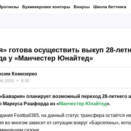
Прогнозы
Букмекерские конторы
Бонусы
Школа беттинга
я» готова осуществить выкуп 28-лет
а у «Манчестер Юнайтед»
ксим Комизерко
06.2026
8:30
«Бавария» планирует возможный переход 28-летнего 
 Маркуса Рэшфорда из «
Манчестер Юнайтед
».
дания Football365, на данный статус трансфера остаётся 
ия во многом зависит от ситуации вокруг «Барселоны», кот
 минувшем сезоне.