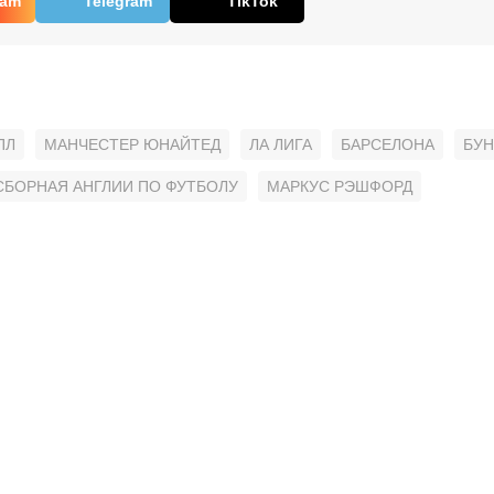
ram
Telegram
TikTok
ПЛ
МАНЧЕСТЕР ЮНАЙТЕД
ЛА ЛИГА
БАРСЕЛОНА
БУН
СБОРНАЯ АНГЛИИ ПО ФУТБОЛУ
МАРКУС РЭШФОРД