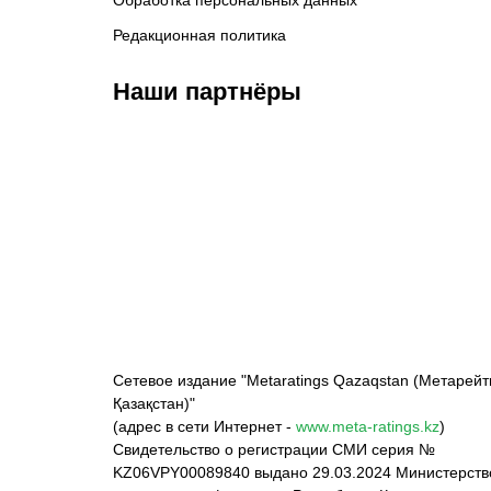
Обработка персональных данных
Редакционная политика
Наши партнёры
ФК «Кайрат»
ФК «Астана»
Ф
Сетевое издание "Metaratings Qazaqstan (Метарейт
Қазақстан)"
(адрес в сети Интернет -
www.meta-ratings.kz
)
Свидетельство о регистрации СМИ серия №
KZ06VPY00089840 выдано 29.03.2024 Министерст