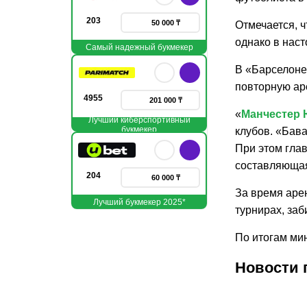
203
50 000 ₸
Отмечается, ч
однако в наст
Самый надежный букмекер
В «Барселоне
повторную ар
4955
201 000 ₸
«
Манчестер 
Лучший киберспортивный
букмекер
клубов. «Бав
При этом гла
составляющая
204
60 000 ₸
За время аре
Лучший букмекер 2025*
турнирах, заб
По итогам ми
Новости 