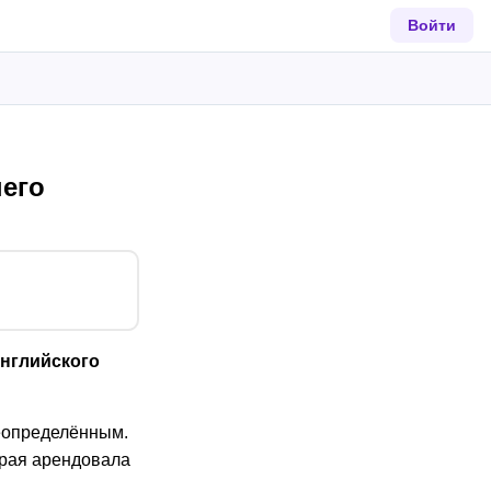
Войти
него
английского
неопределённым.
орая арендовала