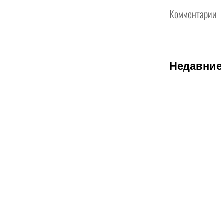
Комментарии
Недавние
07.08.2026
2
«Тобол»
крупно
проиграл
«Партизану»
Казахстан
близок к