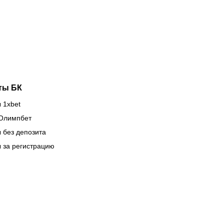
евски» в
Нургожай
ге
снова
мпионов
спасает
позиции
ты БК
 1xbet
Олимпбет
 без депозита
 за регистрацию