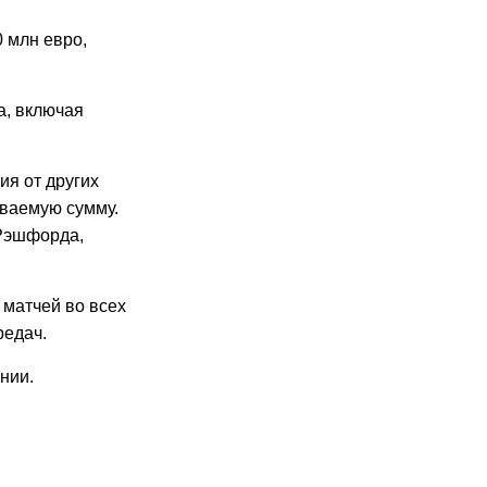
0 млн евро,
а, включая
ия от других
иваемую сумму.
 Рэшфорда,
 матчей во всех
редач.
нии.