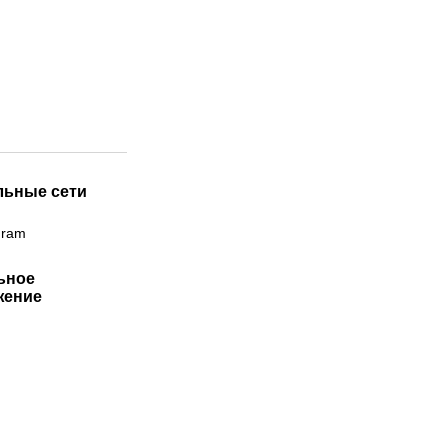
льные сети
gram
ьное
жение