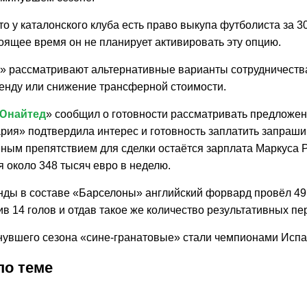
то у каталонского клуба есть право выкупа футболиста за 3
оящее время он не планирует активировать эту опцию.
» рассматривают альтернативные варианты сотрудничеств
енду или снижение трансферной стоимости.
Юнайтед
» сообщил о готовности рассматривать предложен
ария» подтвердила интерес и готовность заплатить запраш
вным препятствием для сделки остаётся зарплата Маркуса
 около 348 тысяч евро в неделю.
нды в составе «Барселоны» английский форвард провёл 49
ив 14 голов и отдав такое же количество результативных пе
нувшего сезона «сине-гранатовые» стали чемпионами Испа
по теме