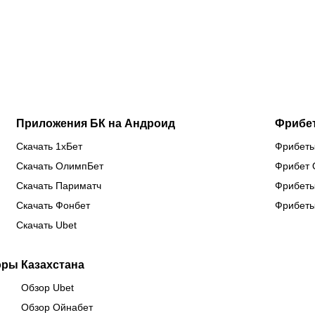
прямом
Кенесбеков:
расписание
«Л
эфире 7
анонс
матчей
Ли
августа?
турнира
лондонцев
че
Naiza в
на
Китае
предсезонке-2026
Приложения БК на Андроид
Фрибе
Скачать 1хБет
Фрибеты
Скачать ОлимпБет
Фрибет 
Скачать Париматч
Фрибеты
Скачать Фонбет
Фрибеты
Скачать Ubet
оры Казахстана
Обзор Ubet
Обзор Ойнабет