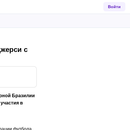
Войти
Джерси с
орной Бразилии
участия в
ерации футбола