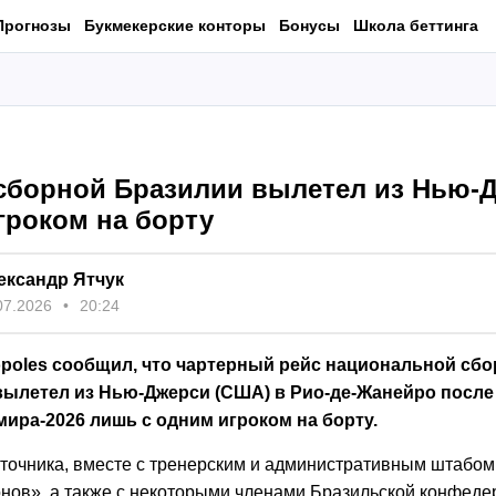
Прогнозы
Букмекерские конторы
Бонусы
Школа беттинга
 сборной Бразилии вылетел из Нью-
гроком на борту
ександр Ятчук
07.2026
20:24
opoles сообщил, что чартерный рейс национальной сб
вылетел из Нью-Джерси (США) в Рио-де-Жанейро после 
ира-2026 лишь с одним игроком на борту.
точника, вместе с тренерским и административным штабом
нов», а также с некоторыми членами Бразильской конфед