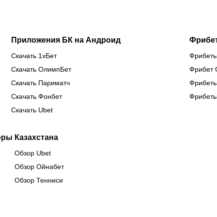
Китае
предсезонке-2026
Приложения БК на Андроид
Фрибе
Скачать 1хБет
Фрибеты
Скачать ОлимпБет
Фрибет 
Скачать Париматч
Фрибеты
Скачать Фонбет
Фрибеты
Скачать Ubet
оры Казахстана
Обзор Ubet
Обзор Ойнабет
Обзор Тенниси