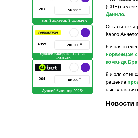
(CBF) самолё
203
50 000 ₸
Данило
.
Самый надежный букмекер
Остальные иг
Карло Анчело
4955
201 000 ₸
6 июля «селе
Лучший киберспортивный
норвежцам с
букмекер
команда Бра
8 июля от ин
204
60 000 ₸
решение
про
выступления 
Лучший букмекер 2025*
Новости 