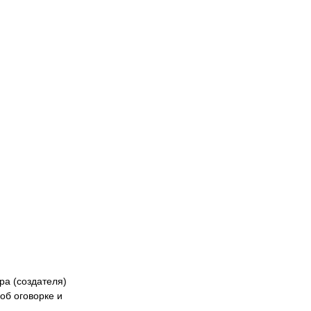
Naiza
БК «Астана»
ФК «Жетысу»
Феде
кибер
Казах
ра (создателя)
об оговорке и