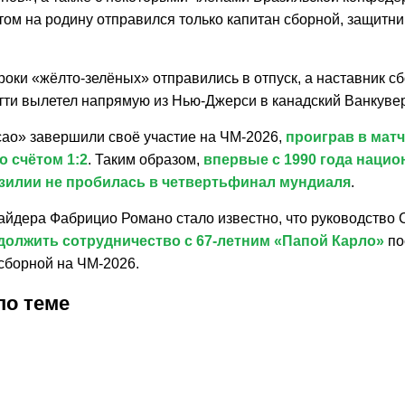
том на родину отправился только капитан сборной, защитн
роки «жёлто-зелёных» отправились в отпуск, а наставник с
тти вылетел напрямую из Нью-Джерси в канадский Ванкувер
сао» завершили своё участие на ЧМ-2026,
проиграв в матч
о счётом 1:2
. Таким образом,
впервые с 1990 года нацио
зилии не пробилась в четвертьфинал мундиаля
.
сайдера Фабрицио Романо стало известно, что руководство
должить сотрудничество с 67-летним «Папой Карло»
по
сборной на ЧМ-2026.
по теме