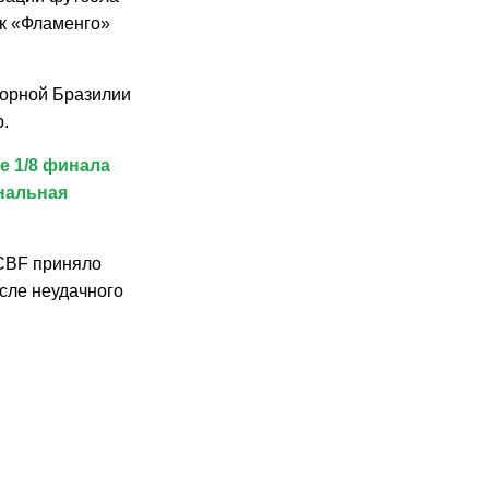
ик «Фламенго»
борной Бразилии
.
е 1/8 финала
нальная
 CBF приняло
сле неудачного