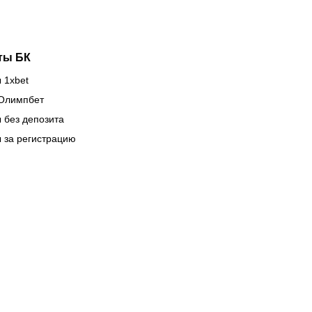
ты БК
 1xbet
Олимпбет
 без депозита
 за регистрацию