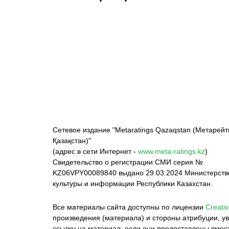
ФК «Кайрат»
ФК «Астана»
Ф
Сетевое издание "Metaratings Qazaqstan (Метарейт
Қазақстан)"
(адрес в сети Интернет -
www.meta-ratings.kz
)
Свидетельство о регистрации СМИ серия №
KZ06VPY00089840 выдано 29.03.2024 Министерст
культуры и информации Республики Казахстан.
Все материалы сайта доступны по лицензии
Creativ
произведения (материала) и стороны атрибуции, ув
ссылку на материал, если они предоставлены вмес