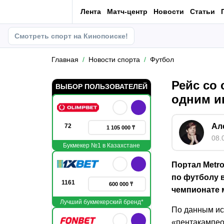
Лента
Матч-центр
Новости
Статьи
Смотреть спорт на Кинопоиске!
Главная
Новости спорта
Футбол
Рейс со
ВЫБОР ПОЛЬЗОВАТЕЛЕЙ
одним и
Ал
72
1 105 000 ₸
08.
Букмекер №1 в Казахстане
Портал Metr
по футболу 
1161
600 000 ₸
чемпионате м
Лучший букмекерский бренд*
По данным ис
«пентакампео