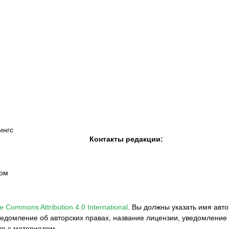
К «Тобол»
ФК «Шахтер»
Футзальный клуб
«Семей»
ингс
Контакты редакции:
вом
e Commons Attribution 4.0 International
.
Вы должны указать имя авто
едомление об авторских правах, название лицензии, уведомление 
те с материалом.