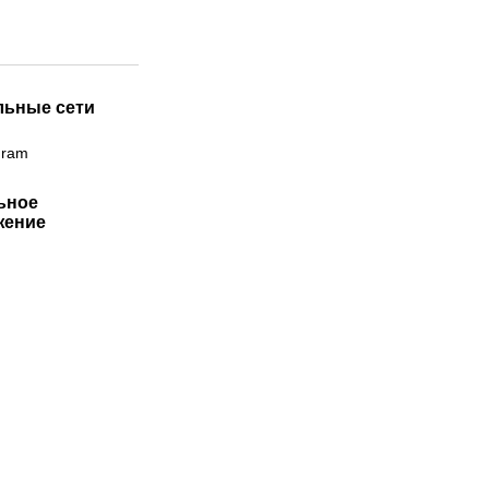
льные сети
gram
ьное
жение