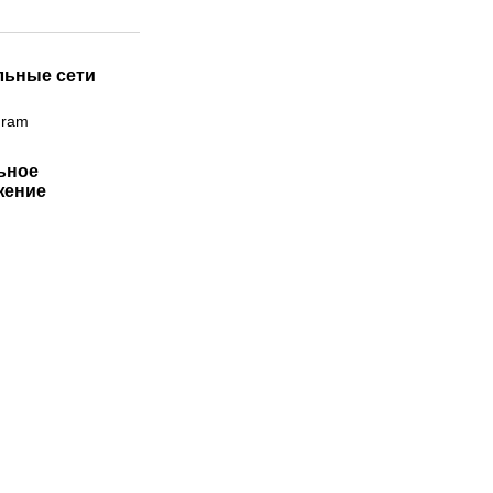
льные сети
gram
ьное
жение