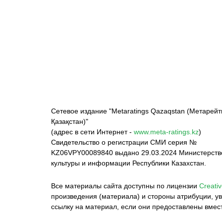
ФК «Кайрат»
ФК «Астана»
Ф
Сетевое издание "Metaratings Qazaqstan (Метарейт
Қазақстан)"
(адрес в сети Интернет -
www.meta-ratings.kz
)
Свидетельство о регистрации СМИ серия №
KZ06VPY00089840 выдано 29.03.2024 Министерст
культуры и информации Республики Казахстан.
Все материалы сайта доступны по лицензии
Creativ
произведения (материала) и стороны атрибуции, ув
ссылку на материал, если они предоставлены вмес