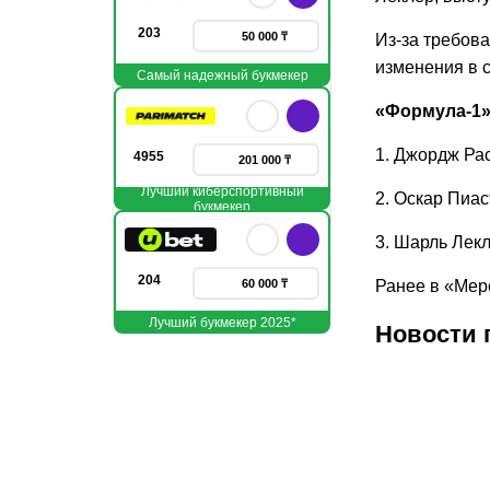
203
50 000 ₸
Из‑за требов
изменения в с
Самый надежный букмекер
«Формула-1»
1. Джордж Рас
4955
201 000 ₸
Лучший киберспортивный
2. Оскар Пиас
букмекер
3. Шарль Лекл
204
60 000 ₸
Ранее в «Ме
Лучший букмекер 2025*
Новости 