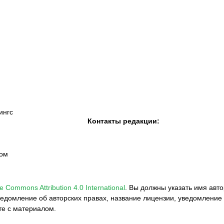
К «Тобол»
ФК «Шахтер»
Футзальный клуб
«Семей»
ингс
Контакты редакции:
вом
e Commons Attribution 4.0 International
.
Вы должны указать имя авто
едомление об авторских правах, название лицензии, уведомление 
те с материалом.