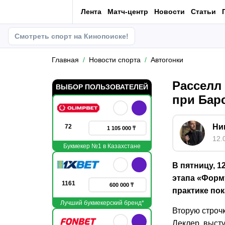
Лента
Матч-центр
Новости
Статьи
Смотреть спорт на Кинопоиске!
Главная
Новости спорта
Автогонки
Расселл 
ВЫБОР ПОЛЬЗОВАТЕЛЕЙ
при Бар
Ни
72
1 105 000 ₸
12.
Букмекер №1 в Казахстане
В пятницу, 
этапа «Форм
1161
600 000 ₸
практике по
Лучший букмекерский бренд*
Вторую строч
Леклер, выст