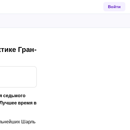
Войти
тике Гран-
ия седьмого
 Лучшее время в
ильнейших Шарль