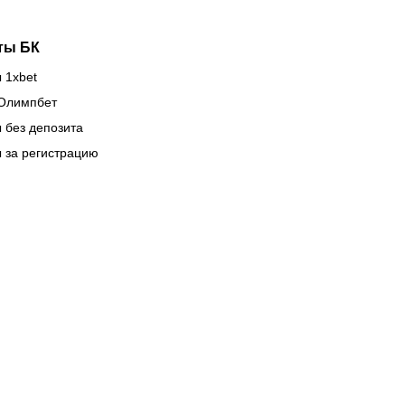
ты БК
 1xbet
Олимпбет
 без депозита
 за регистрацию