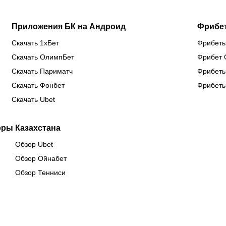
Приложения БК на Андроид
Фрибе
Скачать 1хБет
Фрибеты
Скачать ОлимпБет
Фрибет 
Скачать Париматч
Фрибеты
Скачать Фонбет
Фрибеты
Скачать Ubet
оры Казахстана
Обзор Ubet
Обзор Ойнабет
Обзор Тенниси