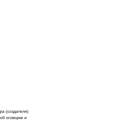
Naiza
БК «Астана»
ФК «Жетысу»
Феде
кибер
Казах
ра (создателя)
об оговорке и