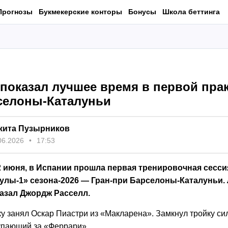
Прогнозы
Букмекерские конторы
Бонусы
Школа беттинга
показал лучшее время в первой прак
селоны-Каталуньи
кита Пузырников
06.2026
17:53
12 июня, в Испании прошла первая тренировочная сесс
улы‑1» сезона‑2026 — Гран‑при Барселоны‑Каталуньи.
казал Джордж Расселл.
ку занял Оскар Пиастри из «Макларена». Замкнул тройку с
упающий за «Феррари».