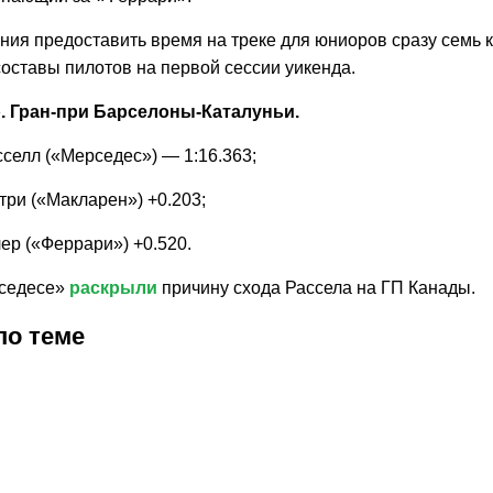
ания предоставить время на треке для юниоров сразу семь 
оставы пилотов на первой сессии уикенда.
. Гран-при Барселоны-Каталуньи.
селл («Мерседес») — 1:16.363;
три («Макларен») +0.203;
ер («Феррари») +0.520.
рседесе»
раскрыли
причину схода Рассела на ГП Канады.
по теме