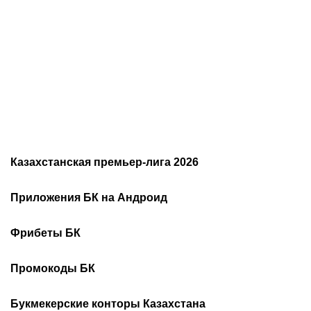
Бруну Лопеса
новый тренер сборной
Казахстана
Казахстанская премьер-лига 2026
Расписание чемпионата
2026
Приложения БК на Андроид
Казахстана по футболу
Как смотреть онлайн КПЛ
Турнирная таблица КПЛ
Скачать 1хБет
Скачать Фонбет
Фрибеты БК
Скачать ОлимпБет
Скачать Ubet
Фрибеты 1xbet
Фрибеты без депозита
Скачать Париматч
Промокоды БК
Фрибет Олимпбет
Фрибеты за регистрацию
Промокоды Олимп Бет
Промокоды Ubet
Букмекерские конторы Казахстана