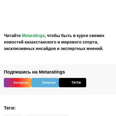
главный минус Неймара
Франции выразили
на ЧМ-2026
отношение к плану
Инфантино продать долю
в ЧМ
Читайте
Metaratings
, чтобы быть в курсе свежих
новостей
казахстанского
и мирового спорта,
эксклюзивных инсайдов и экспертных мнений.
Подпишись на Metaratings
Instagram
Telegram
TikTok
Теги
: