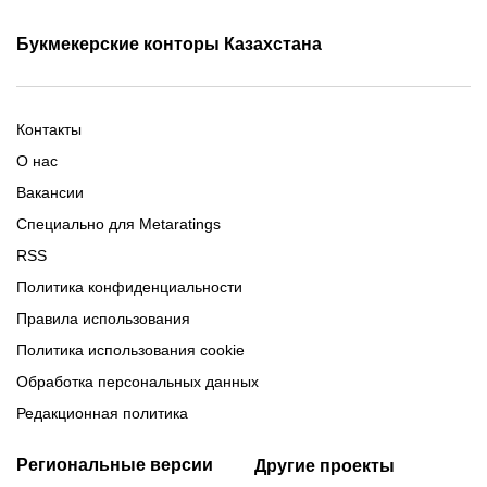
Фрибет Олимпбет
Фрибеты за регистрацию
Промокоды Олимп Бет
Промокоды Ubet
Букмекерские конторы Казахстана
Промокод 1xBet
Промокоды Тенниси
Обзор Олимпбет
Обзор Ubet
Промокоды Париматч
Обзор 1xBet
Обзор Ойнабет
Контакты
Обзор Париматч
Обзор Тенниси
О нас
Вакансии
Специально для Metaratings
RSS
Политика конфиденциальности
Правила использования
Политика использования cookie
Обработка персональных данных
Редакционная политика
Региональные версии
Другие проекты