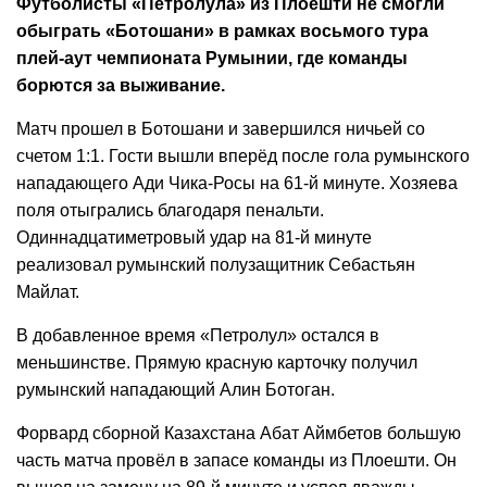
Футболисты «Петролула» из Плоешти не смогли
обыграть «Ботошани» в рамках восьмого тура
плей-аут чемпионата Румынии, где команды
борются за выживание.
Матч прошел в Ботошани и завершился ничьей со
счетом 1:1. Гости вышли вперёд после гола румынского
нападающего Ади Чика-Росы на 61-й минуте. Хозяева
поля отыгрались благодаря пенальти.
Одиннадцатиметровый удар на 81-й минуте
реализовал румынский полузащитник Себастьян
Майлат.
В добавленное время «Петролул» остался в
меньшинстве. Прямую красную карточку получил
румынский нападающий Алин Ботоган.
Форвард сборной Казахстана Абат Аймбетов большую
часть матча провёл в запасе команды из Плоешти. Он