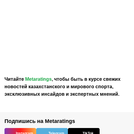
15.07.2026
1:15
13.07.2026
9:37
«Актобе» официально
Форвард сборной
объявил о возвращении
Казахстана Абат
Абата Аймбетова
Аймбетов вернется в
«Актобе»
Читайте
Metaratings
, чтобы быть в курсе свежих
новостей
казахстанского
и мирового спорта,
эксклюзивных инсайдов и экспертных мнений.
Подпишись на Metaratings
Instagram
Telegram
TikTok