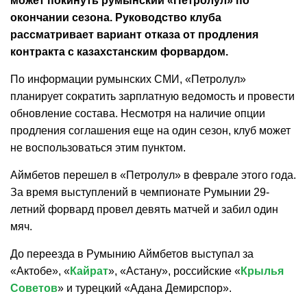
может покинуть румынский «Петролул» по
окончании сезона. Руководство клуба
рассматривает вариант отказа от продления
контракта с казахстанским форвардом.
По информации румынских СМИ, «Петролул»
планирует сократить зарплатную ведомость и провести
обновление состава. Несмотря на наличие опции
продления соглашения еще на один сезон, клуб может
не воспользоваться этим пунктом.
Аймбетов перешел в «Петролул» в феврале этого года.
За время выступлений в чемпионате Румынии 29-
летний форвард провел девять матчей и забил один
мяч.
До переезда в Румынию Аймбетов выступал за
«Актобе», «
Кайрат
», «Астану», российские «
Крылья
Советов
» и турецкий «Адана Демирспор».