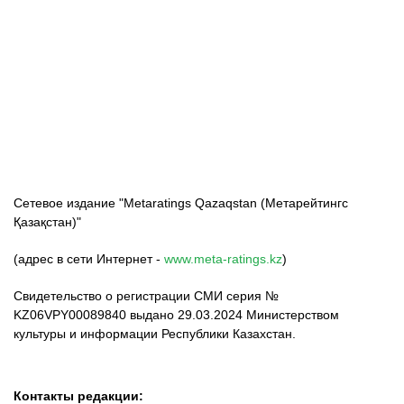
ФК «Кайрат»
ФК «Астана»
ФК «Тобол»
Сетевое издание "Metaratings Qazaqstan (Метарейтингс
Қазақстан)"
(адрес в сети Интернет -
www.meta-ratings.kz
)
Свидетельство о регистрации СМИ серия №
KZ06VPY00089840 выдано 29.03.2024 Министерством
культуры и информации Республики Казахстан.
Контакты редакции: