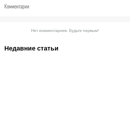
Комментарии
Нет комментариев. Будьте первым!
Недавние статьи
05.08.2026
22:07
05.08.2026
21:03
Где смотреть матч
Титульные бои
«Партизан» – «Тобол»
Женисулы – Гусаров и
онлайн в прямом эфире 7
Саралапов – Кенесбеков:
августа?
анонс турнира Naiza в