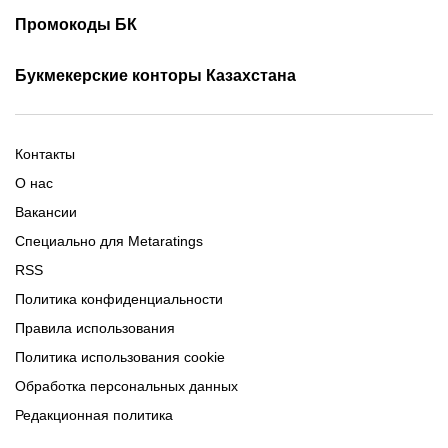
Фрибеты 1xbet
Фрибеты без депозита
Скачать Париматч
Промокоды БК
Фрибет Олимпбет
Фрибеты за регистрацию
Промокоды Олимп Бет
Промокоды Ubet
Букмекерские конторы Казахстана
Промокод 1xBet
Промокоды Тенниси
Обзор Олимпбет
Обзор Ubet
Промокоды Париматч
Обзор 1xBet
Обзор Ойнабет
Контакты
Обзор Париматч
Обзор Тенниси
О нас
Вакансии
Специально для Metaratings
RSS
Политика конфиденциальности
Правила использования
Политика использования cookie
Обработка персональных данных
Редакционная политика