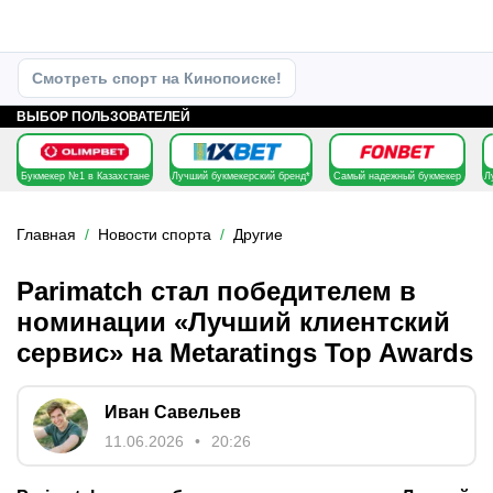
Смотреть спорт на Кинопоиске!
ВЫБОР ПОЛЬЗОВАТЕЛЕЙ
Букмекер №1 в Казахстане
Лучший букмекерский бренд*
Самый надежный букмекер
Л
Главная
Новости спорта
Другие
Parimatch стал победителем в
номинации «Лучший клиентский
сервис» на Metaratings Top Awards
Иван Савельев
11.06.2026
20:26