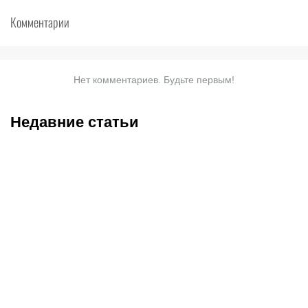
Комментарии
Нет комментариев. Будьте первым!
Недавние статьи
05.08.2026
22:07
05.08.2026
21:03
Где смотреть матч
Титульные бои
«Партизан» – «Тобол»
Женисулы – Гусаров и
онлайн в прямом эфире 7
Саралапов – Кенесбеков:
августа?
анонс турнира Naiza в