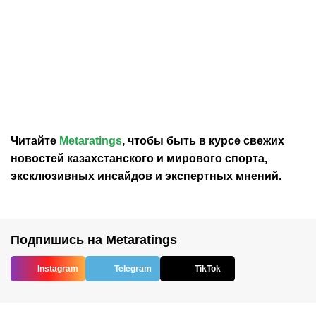
15.06.2026
12:00
12.06.2026
0:40
Olimpbet провел акцию
Сатпаев сделал
«Сәлем, ЧМ!» на
заявление после победы
Metaratings Top Awards
на Metaratings Top Awards
2026
Читайте
Metaratings
, чтобы быть в курсе свежих
новостей
казахстанского
и мирового спорта,
эксклюзивных инсайдов и экспертных мнений.
Подпишись на Metaratings
Instagram
Telegram
TikTok