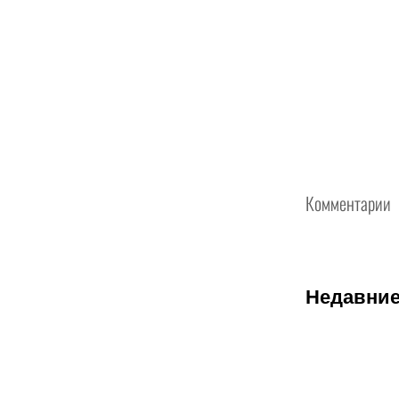
Комментарии
Недавние