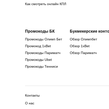
Как смотреть онлайн КПЛ
Промокоды БК
Букмекерские конт
Промокоды Олимп Бет
Обзор Олимпбет
Промокод 1xBet
Обзор 1xBet
Промокоды Париматч
Обзор Париматч
Промокоды Ubet
Промокоды Тенниси
Контакты
О нас