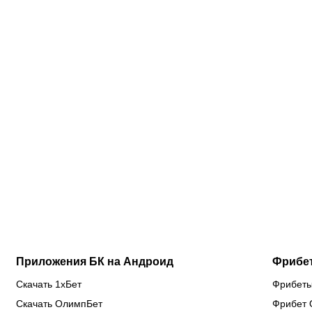
3:40
08.08.2026
19:19
08.08.2026
11:00
07.08.2026
20:50
07.
С кем и
Битва за
Нургожай
Че
когда
призовую
сохранит
Ев
играет
тройку и
место в
сп
Сатпаев за
прииртышское
UFC:
«А
о
«Челси»:
дерби
почему
кт
полное
Дияр
Дж
расписание
фаворит в
Сх
матчей
бою
но
лондонцев
против
тр
на
Бруну
сб
предсезонке-2026
Лопеса
Ка
Приложения БК на Андроид
Фрибе
Скачать 1хБет
Фрибеты
Скачать ОлимпБет
Фрибет 