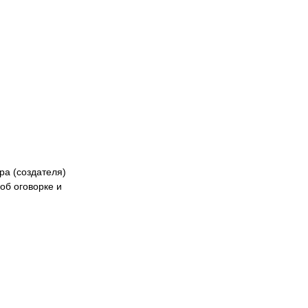
ра (создателя)
об оговорке и