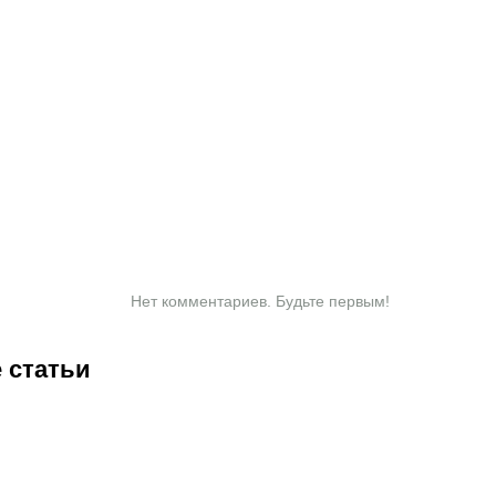
Нет комментариев. Будьте первым!
 статьи