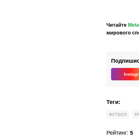
«Сәлем,
посл
ЧМ!»
побе
на
на
Metaratings
Metar
Читайте
Meta
Top
Top
Awards
Awar
мирового сп
2026
Подпишись
Instag
Теги
:
ФУТБОЛ
Р
Рейтинг
:
5