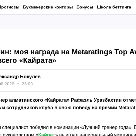
Прогнозы
Букмекерские конторы
Бонусы
Школа беттинга
ин: моя награда на Metaratings Top A
всего «Кайрата»
ександр Бокулев
06.2026
23:09
нер алматинского «Кайрата» Рафаэль Уразбахтин отме
и сотрудников клуба в свою победу на премии Metarat
й специалист победил в номинации «Лучший тренер года».
о руководством «
Кайрат
» выиграл национальный чемпиона