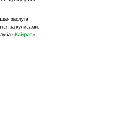
ьшая заслуга
тся за кулисами.
клуба «
Кайрат
»,
26
06.2026
22:43
11.06.2026
22:35
11.06.2026
22:22
11.06.2026
22:18
11.06.2026
22:12
11.06.2026
22:08
11.06.2026
22:05
11.06.2026
22:02
21:55
21:52
nbet
Parimatch
«Кайрат»
«Семей»
Лео
«Кинопоиск»
1xBet
ФК
та»
орой
выиграл
выиграл
выиграл
Игита
и
выиграл
«Семей»
д
премию
премию
премию
выиграл
«Кайрат»
премию
стал