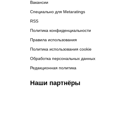
Вакансии
Специально для Metaratings
RSS
Политика конфиденциальности
Правила использования
Политика использования cookie
Обработка персональных данных
Редакционная политика
Наши партнёры
ФК «Кайрат»
ФК «Астана»
Ф