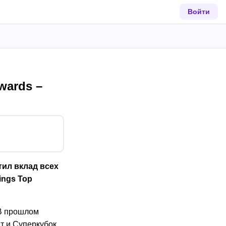
Войти
wards –
тил вклад всех
ings Top
 В прошлом
т и Суперкубок