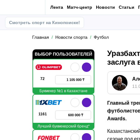
Лента
Матч-центр
Новости
Статьи
Смотреть спорт на Кинопоиске!
Главная
Новости спорта
Футбол
Уразбахт
ВЫБОР ПОЛЬЗОВАТЕЛЕЙ
заслуга 
Ал
72
1 105 000 ₸
11.
Букмекер №1 в Казахстане
Главный тре
футболистов 
1161
600 000 ₸
Awards.
Лучший букмекерский бренд*
Казахстански
сезоне под ег