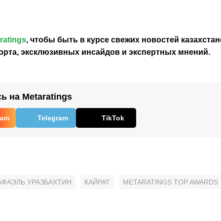
е
премии
на
на
премии
в
в
номинации
лучшим
букмекерским
премию
«Реало
по
ды
Metaratings
Metaratings
сцену
Metaratings
номинации
номинации
«Лучший
тренером
брендом
«Лучший
выигра
пр
Top
Top
при
Top
«Лучший
«Лучшая
букмекер»
на
на
молодой
преми
са
atings
Awards
Awards
получении
Awards
спортсмен»
спортсменка»
на
Metaratings
Metaratings
спортсмен»
«Ивент
на
ratings
, чтобы быть в курсе свежих новостей
казахстан
в
–
награды
в
на
на
Metaratings
Top
Top
на
года»
бу
ds
Казахстане
заслуга
Metaratings
Казахстане
Metaratings
Metaratings
Top
Awards
Awards
Metaratings
на
на
орта, эксклюзивных инсайдов и экспертных мнений.
всего
Top
Top
Top
Awards
Top
Metarat
Me
«Кайрата»
Awards
Awards
Awards
Awards
Top
To
Awards
Aw
 на Metaratings
ram
Telegram
TikTok
АФАЭЛЬ УРАЗБАХТИН
КАЙРАТ
METARATINGS TOP AWARDS