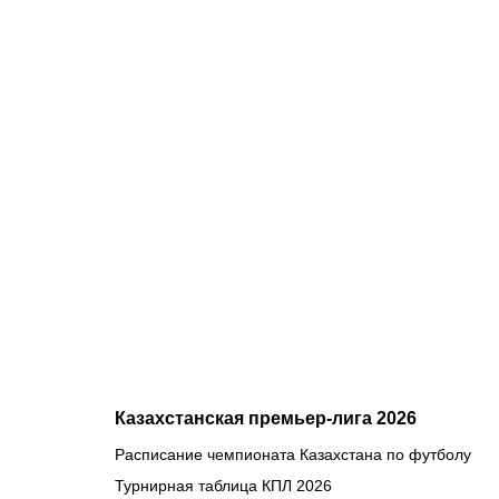
08.08.2026
2
Саралапов
– новый
чемпион,
Гусаров
сенсационн
победил
Женисулы:
итоги Naiza
в Китае
Казахстанская премьер-лига 2026
Расписание чемпионата Казахстана по футболу
Турнирная таблица КПЛ 2026