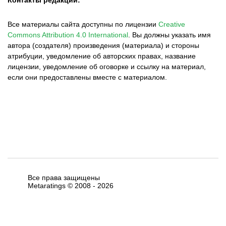
Все материалы сайта доступны по лицензии
Creative
Commons Attribution 4.0 International
.
Вы должны указать имя
автора (создателя) произведения (материала) и стороны
атрибуции, уведомление об авторских правах, название
лицензии, уведомление об оговорке и ссылку на материал,
если они предоставлены вместе с материалом.
Все права защищены
Metaratings © 2008 -
2026