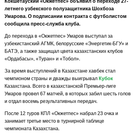
Кокшетауский «Окжетпес» объявил о переходе 27-
летнего узбекского полузащитника Шохбоза
Умарова. О подписании контракта с футболистом
сообщила пресс-служба клуба.
До перехода в «Окжетпес» Умаров выступал за
узбекистанский АГМК, белорусские «Энергетик-БГУ» и
БАТЭ, а также защищал цвета казахстанских клубов
«Ордабасы», «Туран» и «Тобол».
За время выступлений в Казахстане хавбек стал
чемпионом страны и дважды выигрывал
Кубок
Казахстана. Всего в казахстанской Премьер-лиге
Умаров провел 67 матчей, в которых забил шесть голов
и отдал восемь результативных передач.
После 12 туров КПЛ «Окжетпес» набрал 23 очка и
занимает третье место в турнирной таблице
чемпионата Казахстана.