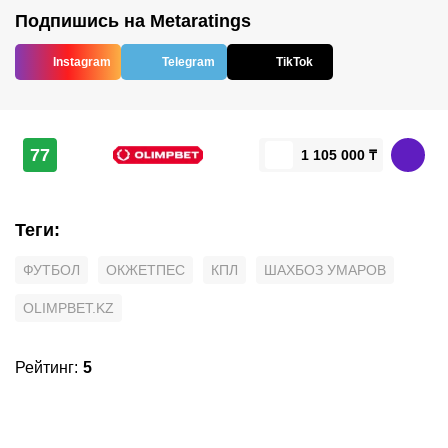
Подпишись на Metaratings
Instagram
Telegram
TikTok
77
1 105 000 ₸
Теги
:
ФУТБОЛ
ОКЖЕТПЕС
КПЛ
ШАХБОЗ УМАРОВ
OLIMPBET.KZ
Рейтинг
:
5