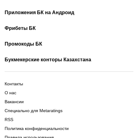
Расписание чемпионата
2026
Приложения БК на Андроид
Казахстана по футболу
Как смотреть онлайн КПЛ
Турнирная таблица КПЛ
Скачать 1хБет
Скачать Фонбет
Фрибеты БК
Скачать ОлимпБет
Скачать Ubet
Фрибеты 1xbet
Фрибеты без депозита
Скачать Париматч
Промокоды БК
Фрибет Олимпбет
Фрибеты за регистрацию
Промокоды Олимп Бет
Промокоды Ubet
Букмекерские конторы Казахстана
Промокод 1xBet
Промокоды Тенниси
Обзор Олимпбет
Обзор Ubet
Промокоды Париматч
Обзор 1xBet
Обзор Ойнабет
Контакты
Обзор Париматч
Обзор Тенниси
О нас
Вакансии
Специально для Metaratings
RSS
Политика конфиденциальности
Правила использования