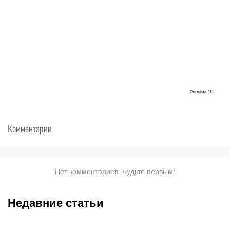
Реклама
21+
Комментарии
Нет комментариев. Будьте первым!
Недавние статьи