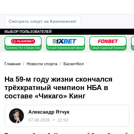
Смотреть спорт на Кинопоиске!
ВЫБОР ПОЛЬЗОВАТЕЛЕЙ
Букмекер №1 в Казахстане
Лучший букмекерский бренд*
Самый надежный букмекер
Л
Главная
Новости спорта
Баскетбол
На 59-м году жизни скончался
трёхкратный чемпион НБА в
составе «Чикаго» Кинг
Александр Ятчук
07.06.2026
22:53