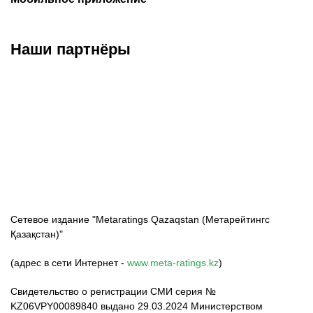
Наши партнёры
ФК «Кайрат»
ФК «Астана»
ФК «Тобол»
Сетевое издание "Metaratings Qazaqstan (Метарейтингс
Қазақстан)"
(адрес в сети Интернет -
www.meta-ratings.kz
)
Свидетельство о регистрации СМИ серия №
KZ06VPY00089840 выдано 29.03.2024 Министерством