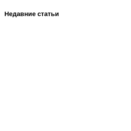
Недавние статьи
05.08.2026
22:07
05.08.2026
21:03
Где смотреть матч
Титульные бои
«Партизан» – «Тобол»
Женисулы – Гусаров и
онлайн в прямом эфире 7
Саралапов – Кенесбеков:
августа?
анонс турнира Naiza в
Китае