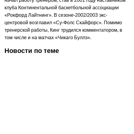
начал работу тренером, став в 2001 году наставником
клуба Континентальной баскетбольной ассоциации
«Рокфорд Лайтнинг». В сезоне-2002/2003 экс-
центровой возглавил «Су-Фолс Скайфорс». Помимо
тренерской работы, Кинг трудился комментатором, в
том числе и на матчах «Чикаго Буллз».
Новости по теме
05.08.2026
20:10
01.08.2026
14:00
Стало известно о шансах
Баскетболист «Астаны»
Леброна Джеймса
Илья Пестов
выступить на
заинтересовал несколько
Олимпиаде-2028
российских клубов