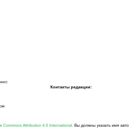
К «Тобол»
ФК «Шахтер»
Футзальный клуб
«Семей»
ингс
Контакты редакции:
вом
e Commons Attribution 4.0 International
.
Вы должны указать имя авто