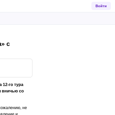
Войти
» с
 12-го тура
я вничью со
 сожалению, не
авление и