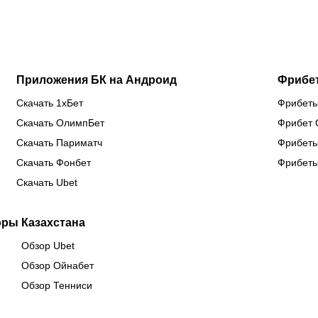
сборной
титул WBC
еврокубках
Казахстана
Приложения БК на Андроид
Фрибе
Скачать 1хБет
Фрибеты
Скачать ОлимпБет
Фрибет 
Скачать Париматч
Фрибеты
Скачать Фонбет
Фрибеты
Скачать Ubet
оры Казахстана
Обзор Ubet
Обзор Ойнабет
Обзор Тенниси