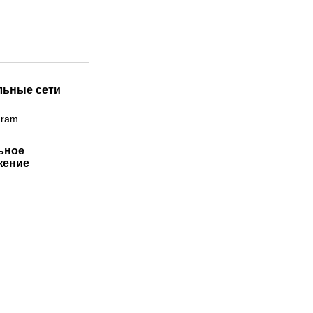
льные сети
gram
ьное
жение