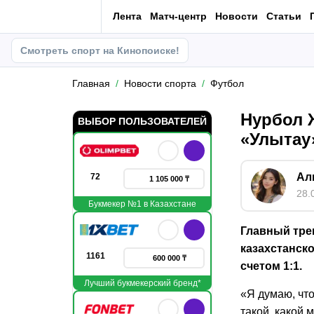
Лента
Матч-центр
Новости
Статьи
Смотреть спорт на Кинопоиске!
Главная
Новости спорта
Футбол
Нурбол 
ВЫБОР ПОЛЬЗОВАТЕЛЕЙ
«Улытау
Ал
72
1 105 000 ₸
28.
Букмекер №1 в Казахстане
Главный тре
казахстанск
1161
600 000 ₸
счетом 1:1.
Лучший букмекерский бренд*
«Я думаю, что
такой, какой 