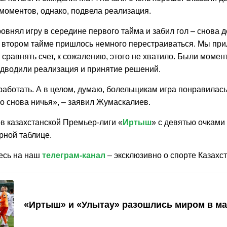
моментов, однако, подвела реализация.
внял игру в середине первого тайма и забил гол – снова 
о втором тайме пришлось немного перестраиваться. Мы пр
 сравнять счет, к сожалению, этого не хватило. Были момен
подводили реализация и принятие решений.
 работать. А в целом, думаю, болельщикам игра понравилас
но снова ничья», – заявил Жумаскалиев.
в казахстанской Премьер-лиги «
Иртыш
» с девятью очками
рной таблице.
есь на наш
телеграм-канал
– эксклюзивно о спорте Казахст
«Иртыш» и «Улытау» разошлись миром в ма