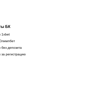
Naiza в
Китае
ты БК
 1xbet
Олимпбет
 без депозита
 за регистрацию