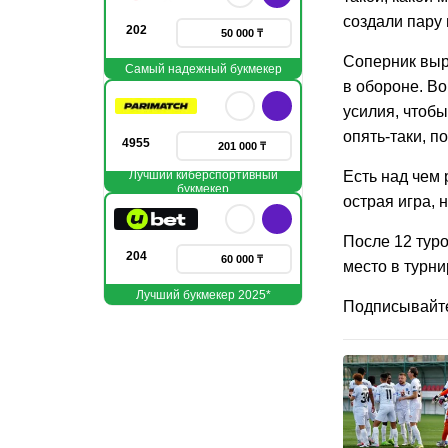
создали пару 
202
50 000 ₸
Соперник выро
Самый надежный букмекер
в обороне. В
усилия, чтобы
опять-таки, 
4955
201 000 ₸
Лучший киберспортивный
Есть над чем
букмекер
острая игра, 
После 12 туро
204
60 000 ₸
место в турни
Лучший букмекер 2025*
Подписывайт