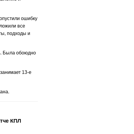
допустили ошибку
иложили все
ты, подходы и
ь. Была обоюдно
 занимает 13-е
ана.
тче КПЛ