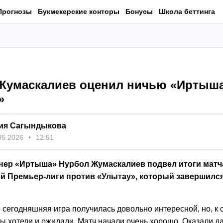
Прогнозы
Букмекерские конторы
Бонусы
Школа беттинга
Жумаскалиев оценил ничью «Иртыша
»
ия Сагындыкова
05.2026
12:51
нер «Иртыша» Нурбол Жумаскалиев подвел итоги матча
ой Премьер-лиги против «Улытау», который завершилс
 сегодняшняя игра получилась довольно интересной, но, к
мы хотели и ожидали. Матч начали очень хорошо. Оказали д