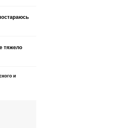
 постараюсь
ле тяжело
ского
и