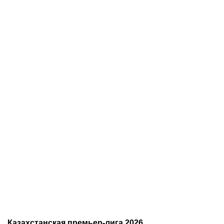
08.08.2026
23:40
08.08.2026
19:19
Саралапов – новый
С кем и когда играет
чемпион, Гусаров
Сатпаев за «Челси»:
сенсационно победил
полное расписание
Женисулы: итоги Naiza в
матчей лондонцев на
Китае
предсезонке-2026
Казахстанская премьер-лига 2026