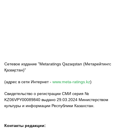
ФК «Кайрат»
ФК «Астана»
ФК «Тобол»
Сетевое издание "Metaratings Qazaqstan (Метарейтингс
Қазақстан)"
(адрес в сети Интернет -
www.meta-ratings.kz
)
Свидетельство о регистрации СМИ серия №
KZ06VPY00089840 выдано 29.03.2024 Министерством
культуры и информации Республики Казахстан.
Контакты редакции: