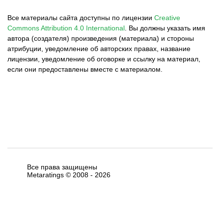
Все материалы сайта доступны по лицензии
Creative
Commons Attribution 4.0 International
.
Вы должны указать имя
автора (создателя) произведения (материала) и стороны
атрибуции, уведомление об авторских правах, название
лицензии, уведомление об оговорке и ссылку на материал,
если они предоставлены вместе с материалом.
Все права защищены
Metaratings © 2008 -
2026