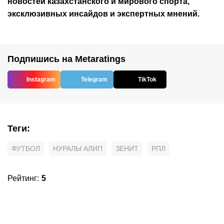
новостей
казахстанского
и мирового спорта,
эксклюзивных инсайдов и экспертных мнений.
Подпишись на Metaratings
Instagram
Telegram
TikTok
Теги
:
ФУТБОЛ
НУРАЛЫ АЛИП
ЗЕНИТ
РПЛ
Рейтинг
:
5