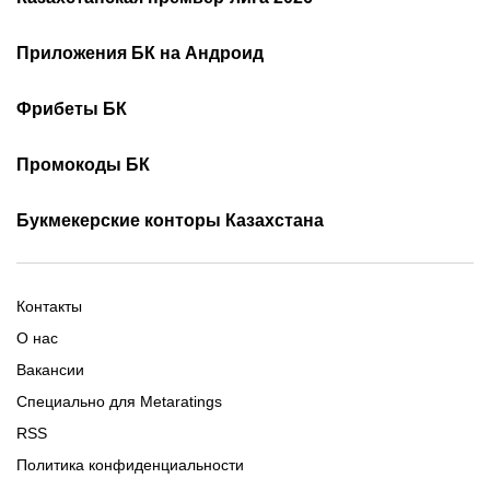
Расписание чемпионата
2026
Приложения БК на Андроид
Казахстана по футболу
Как смотреть онлайн КПЛ
Турнирная таблица КПЛ
Скачать 1хБет
Скачать Фонбет
Фрибеты БК
Скачать ОлимпБет
Скачать Ubet
Фрибеты 1xbet
Фрибеты без депозита
Скачать Париматч
Промокоды БК
Фрибет Олимпбет
Фрибеты за регистрацию
Промокоды Олимп Бет
Промокоды Ubet
Букмекерские конторы Казахстана
Промокод 1xBet
Промокоды Тенниси
Обзор Олимпбет
Обзор Ubet
Промокоды Париматч
Обзор 1xBet
Обзор Ойнабет
Контакты
Обзор Париматч
Обзор Тенниси
О нас
Вакансии
Специально для Metaratings
RSS
Политика конфиденциальности