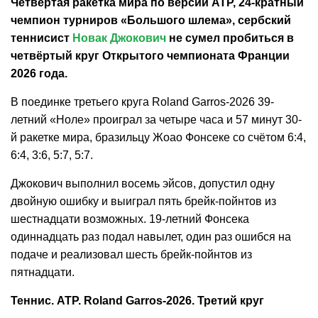
Четвёртая ракетка мира по версии ATP, 24-кратный
чемпион турниров «Большого шлема», сербский
теннисист
Новак Джокович
не сумел пробиться в
четвёртый круг Открытого чемпионата Франции
2026 года.
В поединке третьего круга Roland Garros-2026 39-
летний «Ноле» проиграл за четыре часа и 57 минут 30-
й ракетке мира, бразильцу Жоао Фонсеке со счётом 6:4,
6:4, 3:6, 5:7, 5:7.
Джокович выполнил восемь эйсов, допустил одну
двойную ошибку и выиграл пять брейк-пойнтов из
шестнадцати возможных. 19-летний Фонсека
одиннадцать раз подал навылет, один раз ошибся на
подаче и реализовал шесть брейк-пойнтов из
пятнадцати.
Теннис. ATP. Roland Garros-2026. Третий круг