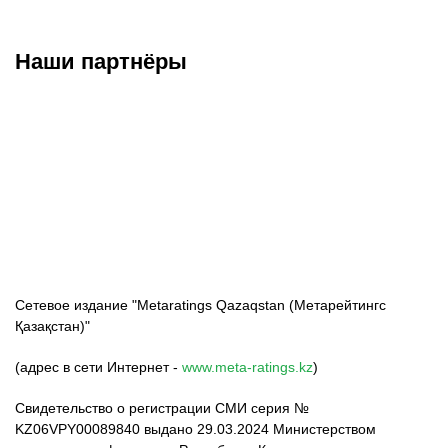
Наши партнёры
ФК «Кайрат»
ФК «Астана»
ФК «Тобол»
Сетевое издание "Metaratings Qazaqstan (Метарейтингс
Қазақстан)"
(адрес в сети Интернет -
www.meta-ratings.kz
)
Свидетельство о регистрации СМИ серия №
KZ06VPY00089840 выдано 29.03.2024 Министерством