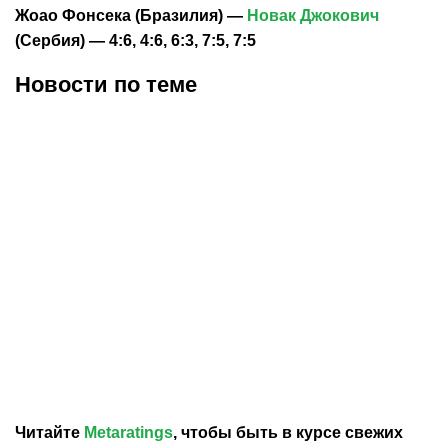
Жоао Фонсека (Бразилия) —
Новак Джокович
(Сербия) — 4:6, 4:6, 6:3, 7:5, 7:5
Новости по теме
09.08.2026
14:05
08.08.2026
23:33
Трое казахстанских
Александр Бублик
теннисистов выбыли из
открыл личный
квалификации
теннисный корт в Санкт-
«Челленджера» в Астане
Петербурге
Читайте
Metaratings
, чтобы быть в курсе свежих