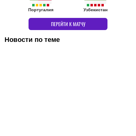
Португалия
Узбекистан
ПЕРЕЙТИ К МАТЧУ
Новости по теме
06.08.2026
18:20
25.07.2026
15:47
Каннаваро высказался о
Хусанов подписал новый
слухах про зарплату €4
контракт с «Манчестер
млн в сборной
Сити»
Узбекистана