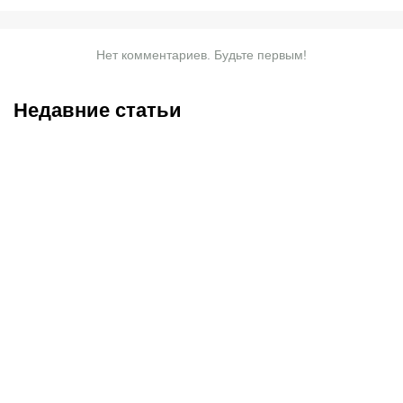
Нет комментариев. Будьте первым!
Недавние статьи
07.08.2026
20:50
07.08.2026
13:01
Нургожай сохранит место
Чемпион Европы и
в UFC: почему Дияр
спаситель «Аякса»: кто
фаворит в бою против
такой Джон ван’т Схип –
Бруну Лопеса
новый тренер сборной
Казахстана