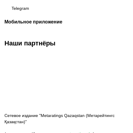
Telegram
Мобильное приложение
Наши партнёры
ФК «Кайрат»
ФК «Астана»
ФК «Тобол»
Сетевое издание "Metaratings Qazaqstan (Метарейтингс
Қазақстан)"