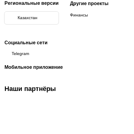
Региональные версии
Другие проекты
Финансы
Казахстан
Социальные сети
Telegram
Мобильное приложение
Наши партнёры
ФК «Кайрат»
ФК «Астана»
ФК «Тобол»