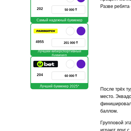
Разве ребята 
202
50 000 ₸
Самый надежный букмекер
4955
201 000 ₸
Лучший киберспортивный
букмекер
204
60 000 ₸
Лучший букмекер 2025*
После трёх т
место. Эквадо
финишировал 
баллом.
Групповой эт
играют друг с