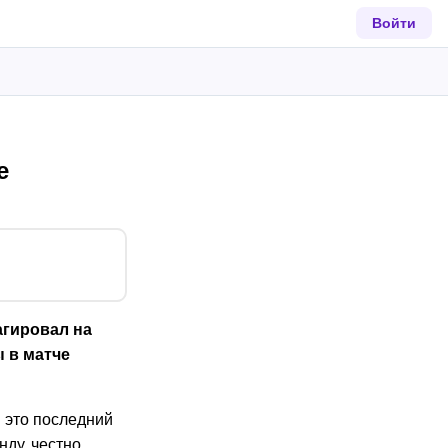
Войти
е
агировал на
 в матче
и это последний
ду, честно.