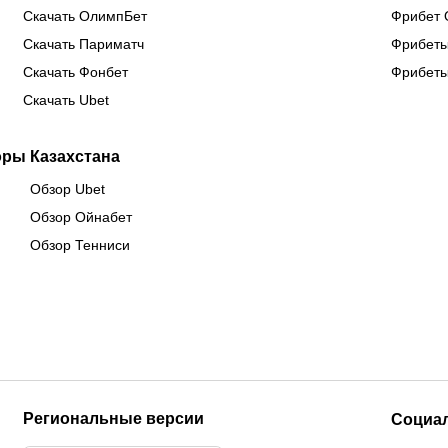
Скачать ОлимпБет
Фрибет 
Скачать Париматч
Фрибеты
Скачать Фонбет
Фрибеты
Скачать Ubet
оры Казахстана
Обзор Ubet
Обзор Ойнабет
Обзор Тенниси
Региональные версии
Социа