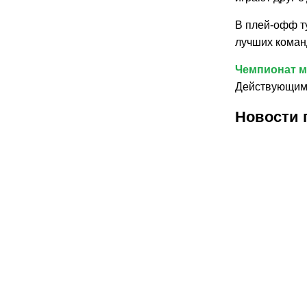
В плей-офф т
лучших команд
Чемпионат 
Действующим 
Новости 
30.07.2026
30.07.
1
Карло
В
Анчелотти
Феде
назвал
футб
главный
Фран