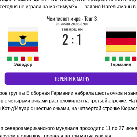
сегодня не играли на максимум?» — заявил Нагельсманн в 
Чемпионат мира
-
Tour 3
26 июня 2026
1:00
завершен
2 : 1
Эквадор
Германия
ПЕРЕЙТИ К МАТЧУ
уров группы E сборная Германии набрала шесть очков и зан
р с четырьмя очками расположился на третьей строчке. На
Кот-д’Ивуар с шестью очками, на четвёртой строчке Кюрас
ап североамериканского мундиаля проходит с 11 по 27 июн
 другом в один круг, проведя по три матча каждая.