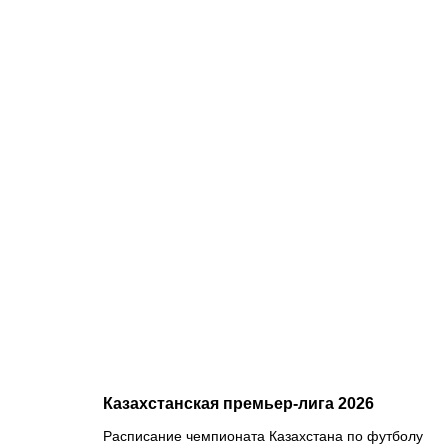
08.08.2026
1
С кем и
когда
играет
Сатпаев за
«Челси»:
полное
расписание
матчей
лондонцев
на
предсезонке
Казахстанская премьер-лига 2026
Расписание чемпионата Казахстана по футболу