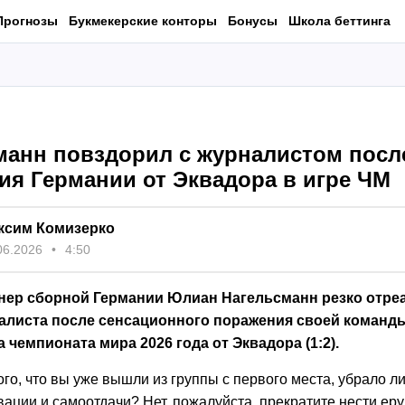
Прогнозы
Букмекерские конторы
Бонусы
Школа беттинга
манн повздорил с журналистом посл
ия Германии от Эквадора в игре ЧМ
ксим Комизерко
06.2026
4:50
нер сборной Германии Юлиан Нагельсманн резко отре
алиста после сенсационного поражения своей команды
а чемпионата мира 2026 года от Эквадора (1:2).
го, что вы уже вышли из группы с первого места, убрало л
вации и самоотдачи?
Нет, пожалуйста, прекратите нести ерун