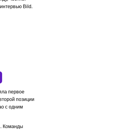
интервью Bild.
яла первое
 второй позиции
ао с одним
я. Команды