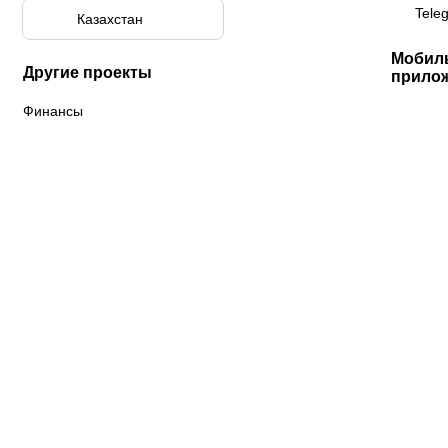
Tele
Казахстан
Мобил
Другие проекты
прило
Финансы
К «Тобол»
ФК «Шахтер»
Футзальный клуб
«Семей»