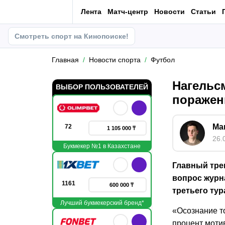
Лента
Матч-центр
Новости
Статьи
Смотреть спорт на Кинопоиске!
Главная
Новости спорта
Футбол
Нагельс
ВЫБОР ПОЛЬЗОВАТЕЛЕЙ
поражен
Ма
72
1 105 000 ₸
26.
Букмекер №1 в Казахстане
Главный тре
вопрос журн
1161
600 000 ₸
третьего тур
Лучший букмекерский бренд*
«Осознание то
процент моти