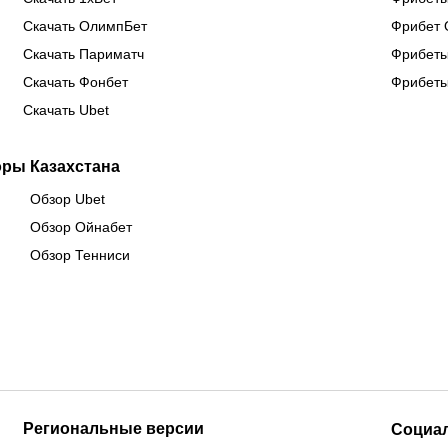
Скачать ОлимпБет
Фрибет 
Скачать Париматч
Фрибеты
Скачать Фонбет
Фрибеты
Скачать Ubet
оры Казахстана
Обзор Ubet
Обзор Ойнабет
Обзор Тенниси
Региональные версии
Социа