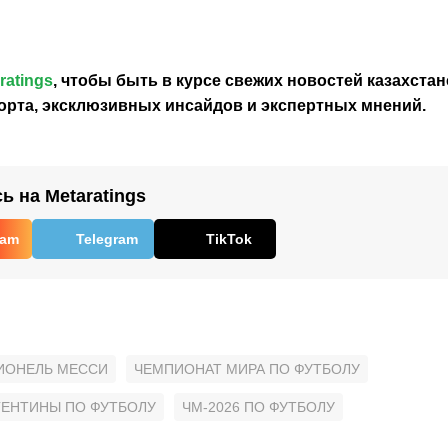
тысяч
ухода
возвращения
одной
Месси
Джон
будет
достаточно»:
Майами»
на
Месси
от
ес
евро
Месси
Месси
из
и
Джонс
наказан
аргентинский
победу
судейскую
одержа
на
ер
на
из
упустил
причин
Роналду
выбрал
за
футболист
над
симпатию
победу
во
ми»
восстановление
сборной
победу
перехода
на
между
пропуск
допустил
«Монреалем»
к
над
о
ratings
, чтобы быть в курсе свежих новостей
казахстан
ду
пострадавшего
Аргентины
над
в
ЧМ-2026:
Роналду
Матча
уход
в
Месси
«Чикаг
во
от
«Коламбус
«Интер
всё
и
звёзд
Месси
отсутствие
на
Файр»
Ме
орта, эксклюзивных инсайдов и экспертных мнений.
пожаров
Крю»
Майами»
ещё
Месси
MLS
из
Месси
чемпионата
в
и
региона
способны
сборной
мира
МЛС
Де
Испании
показывать
Па
великолепный
по
 на Metaratings
футбол
ЧМ
ram
Telegram
TikTok
ИОНЕЛЬ МЕССИ
ЧЕМПИОНАТ МИРА ПО ФУТБОЛУ
ГЕНТИНЫ ПО ФУТБОЛУ
ЧМ-2026 ПО ФУТБОЛУ