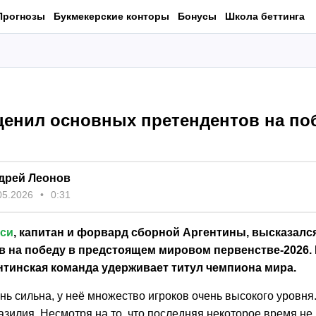
Прогнозы
Букмекерские конторы
Бонусы
Школа беттинга
ценил основных претендентов на по
дрей Леонов
05.2026
0:31
си
, капитан и форвард сборной Аргентины, высказалс
в на победу в предстоящем мировом первенстве-2026.
нтинская команда удерживает титул чемпиона мира.
ь сильна, у неё множество игроков очень высокого уровня.
азилия. Несмотря на то, что последняя некоторое время не