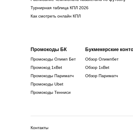
Турнирная таблица КПЛ 2026
Как смотреть онлайн КПЛ
Промокоды БК
Букмекерские конт
Промокоды Олимп Бет
Обзор Олимпбет
Промокод 1xBet
Обзор 1xBet
Промокоды Париматч
Обзор Париматч
Промокоды Ubet
Промокоды Тенниси
Контакты