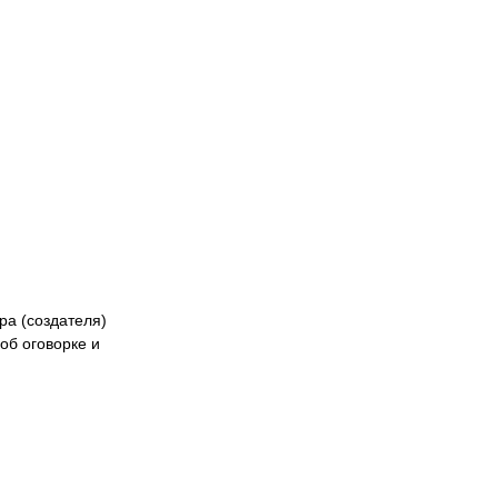
кибер
Казах
ра (создателя)
об оговорке и