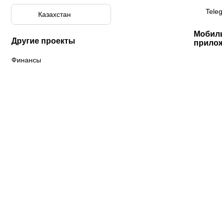
Tele
Казахстан
Мобил
Другие проекты
прило
Финансы
К «Тобол»
ФК «Шахтер»
Футзальный клуб