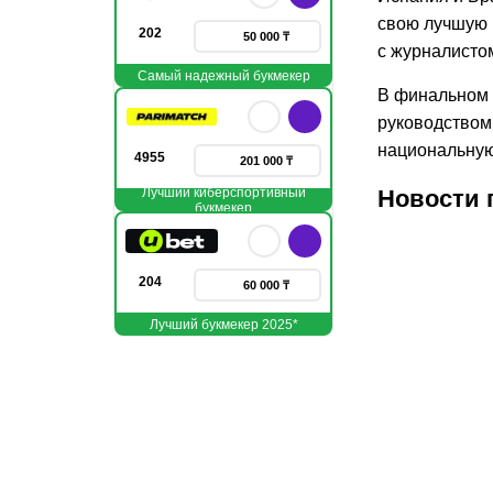
свою лучшую 
202
50 000 ₸
с журналисто
Самый надежный букмекер
В финальном 
руководством
национальную
4955
201 000 ₸
Лучший киберспортивный
Новости 
букмекер
204
60 000 ₸
Лучший букмекер 2025*
08.08.2026
06.08.
1
Ушел
Месс
из
офор
жизни
дубл