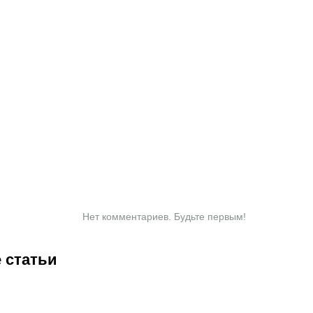
Нет комментариев. Будьте первым!
 статьи