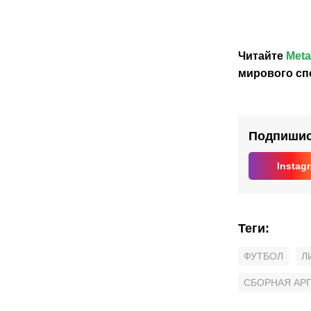
отец
и
Лионеля
прин
Месси
«Инт
Майа
Читайте
Meta
побе
в
мирового сп
Кубке
лиг
Подпишись
Instag
Теги
:
ФУТБОЛ
Л
СБОРНАЯ АР