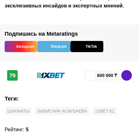
эксклюзивных инсайдов и экспертных мнений.
Подпишись на Metaratings
Instagram
Telegram
TikTok
79
600 000 ₸
Теги
:
ШАХМАТЫ
БИБИСАРА АСАУБАЕВА
1XBET.KZ
Рейтинг
:
5