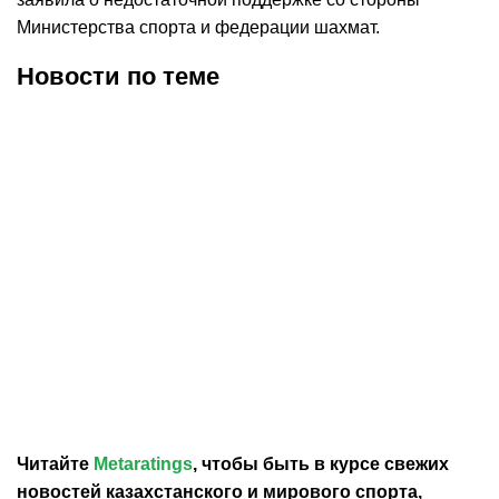
Министерства спорта и федерации шахмат.
Новости по теме
06.08.2026
15:43
08.07.2026
13:46
Казахстан объявил
Бибисара Асаубаева
состав на всемирную
примет участие в турнире
шахматную олимпиаду
Global Chess League
Читайте
Metaratings
, чтобы быть в курсе свежих
новостей
казахстанского
и мирового спорта,