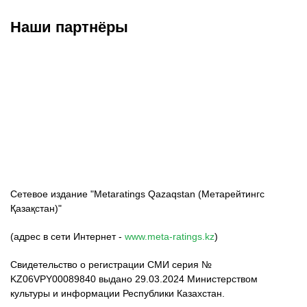
Наши партнёры
ФК «Кайрат»
ФК «Астана»
ФК «Тобол»
Сетевое издание "Metaratings Qazaqstan (Метарейтингс
Қазақстан)"
(адрес в сети Интернет -
www.meta-ratings.kz
)
Свидетельство о регистрации СМИ серия №
KZ06VPY00089840 выдано 29.03.2024 Министерством
культуры и информации Республики Казахстан.