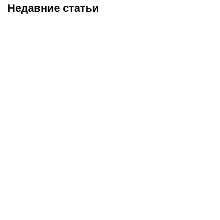
Недавние статьи
05.08.2026
22:07
05.08.2026
21:03
Где смотреть матч
Титульные бои
«Партизан» – «Тобол»
Женисулы – Гусаров и
онлайн в прямом эфире 7
Саралапов – Кенесбеков:
августа?
анонс турнира Naiza в
Китае