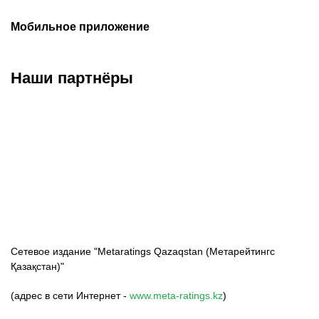
Мобильное приложение
Наши партнёры
ФК «Кайрат»
ФК «Астана»
ФК «Тобол»
Сетевое издание "Metaratings Qazaqstan (Метарейтингс
Қазақстан)"
(адрес в сети Интернет -
www.meta-ratings.kz
)