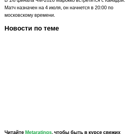
В 1/8 финала ЧМ-2026 Марокко встретится с Канадой.
Матч назначен на 4 июля, он начнется в 20:00 по
московскому времени.
Новости по теме
14.07.2026
17:32
10.07.2026
3:53
«Манчестер Сити» хочет
Мбаппе признали лучшим
подписать
игроком матча Франция –
полузащитника Марокко
Марокко в
Айюба Буадди
четвертьфинале ЧМ-2026
Читайте
Metaratings
, чтобы быть в курсе свежих