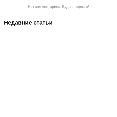
Нет комментариев. Будьте первым!
Недавние статьи
08.08.2026
11:00
07.08.2026
20:50
Битва за призовую
Нургожай сохранит место
тройку и прииртышское
в UFC: почему Дияр
дерби
фаворит в бою против
Бруну Лопеса