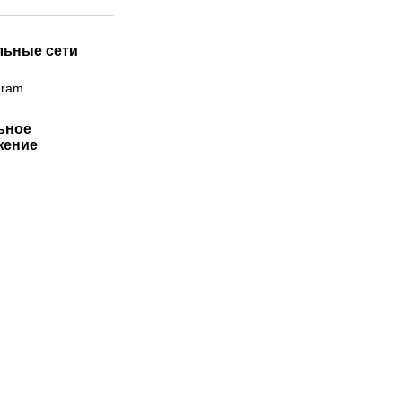
льные сети
gram
ьное
жение