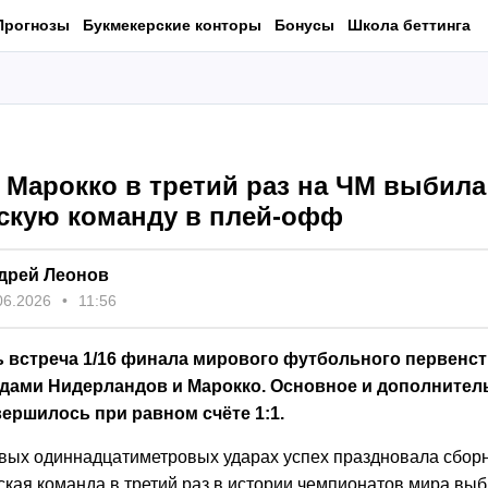
Прогнозы
Букмекерские конторы
Бонусы
Школа беттинга
 Марокко в третий раз на ЧМ выбила
скую команду в плей-офф
дрей Леонов
06.2026
11:56
 встреча 1/16 финала мирового футбольного первенств
дами Нидерландов и Марокко. Основное и дополнител
ершилось при равном счёте 1:1.
вых одиннадцатиметровых ударах успех праздновала сбор
ская команда в третий раз в истории чемпионатов мира вы