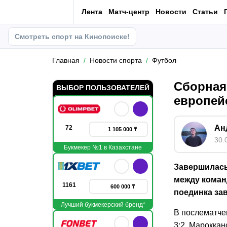
Лента
Матч-центр
Новости
Статьи
Смотреть спорт на Кинопоиске!
Главная
Новости спорта
Футбол
Сборная
ВЫБОР ПОЛЬЗОВАТЕЛЕЙ
европей
Ан
72
1 105 000 ₸
30.
Букмекер №1 в Казахстане
Завершилась
между коман
1161
600 000 ₸
поединка зав
Лучший букмекерский бренд*
В послематче
3:2. Мароккан