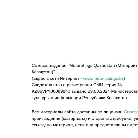
ФК «Кайрат»
ФК «Астана»
Ф
Сетевое издание "Metaratings Qazaqstan (Метарейт
Қазақстан)"
(адрес в сети Интернет -
www.meta-ratings.kz
)
Свидетельство о регистрации СМИ серия №
KZ06VPY00089840 выдано 29.03.2024 Министерст
культуры и информации Республики Казахстан.
Все материалы сайта доступны по лицензии
Creativ
произведения (материала) и стороны атрибуции, ув
ссылку на материал, если они предоставлены вмес