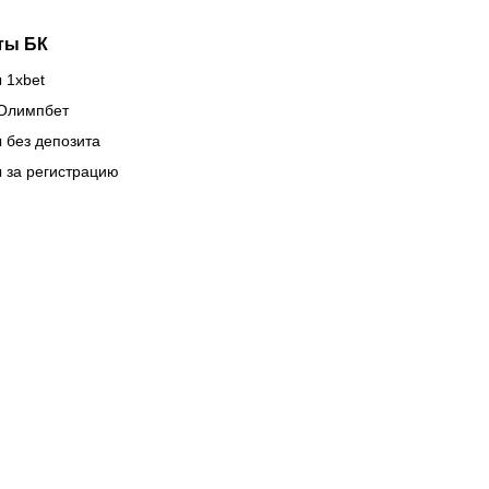
ты БК
 1xbet
Олимпбет
 без депозита
 за регистрацию