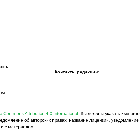
К «Тобол»
ФК «Шахтер»
Футзальный клуб
«Семей»
ингс
Контакты редакции:
вом
e Commons Attribution 4.0 International
.
Вы должны указать имя авто
едомление об авторских правах, название лицензии, уведомление 
те с материалом.