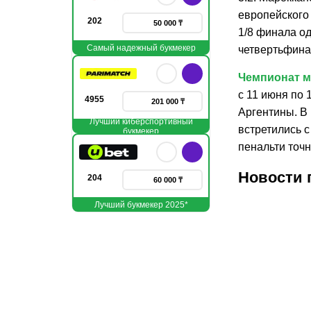
европейского
202
50 000 ₸
1/8 финала од
Самый надежный букмекер
четвертьфина
Чемпионат 
с 11 июня по
4955
201 000 ₸
Аргентины. В
Лучший киберспортивный
встретились с
букмекер
пенальти точ
Новости 
204
60 000 ₸
Лучший букмекер 2025*
30.07.2026
30.07.
1