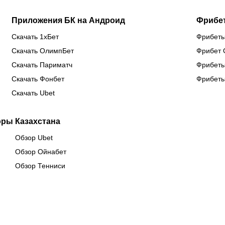
Приложения БК на Андроид
Фрибе
Скачать 1хБет
Фрибеты
Скачать ОлимпБет
Фрибет 
Скачать Париматч
Фрибеты
Скачать Фонбет
Фрибеты
Скачать Ubet
оры Казахстана
Обзор Ubet
Обзор Ойнабет
Обзор Тенниси