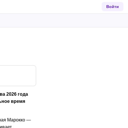
Войти
а 2026 года
ьное время
ная Марокко —
бивает