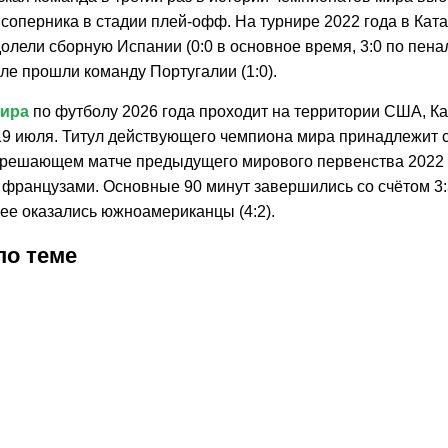
 соперника в стадии плей-офф. На турнире 2022 года в Кат
олели сборную Испании (0:0 в основное время, 3:0 по пенал
ле прошли команду Португалии (1:0).
мира
по футболу 2026 года проходит на территории США, К
 19 июля. Титул действующего чемпиона мира принадлежит 
 решающем матче предыдущего мирового первенства 2022 
 французами. Основные 90 минут завершились со счётом 3:3
нее оказались южноамериканцы (4:2).
по теме
2026
2:29
29.07.2026
0:39
29.07.2026
23:10
28.07.2026
20:01
27.07.2026
17:20
27.07.2026
27.07.2026
21:04
25.07.2026
18:54
24.07.2026
10:16
23.07.2026
13:40
23.07.2026
8:43
23.07.20
17:46
23.