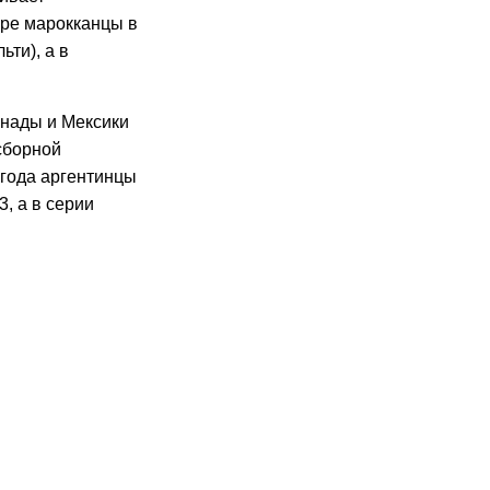
аре марокканцы в
ьти), а в
анады и Мексики
сборной
года аргентинцы
, а в серии
26
07.2026
16:45
22.07.2026
12:36
22.07.2026
9:50
22.07.2026
23:15
21.07.2026
22:35
21.07.2026
21:35
21.07.2026
22:11
21.07.2026
21:55
21:05
20:36