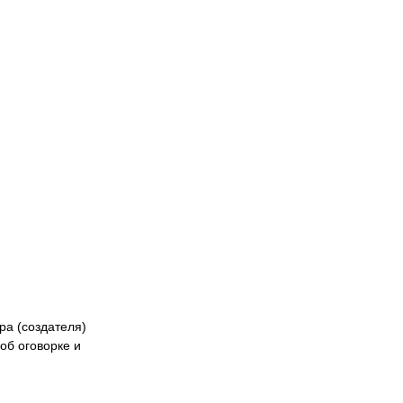
Naiza
БК «Астана»
ФК «Жетысу»
Феде
кибер
Казах
ра (создателя)
об оговорке и