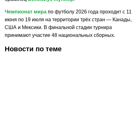
Чемпионат мира
по футболу 2026 года проходит с 11
июня по 19 июля на территории трёх стран — Канады,
США и Мексики. В финальной стадии турнира
принимают участие 48 национальных сборных.
Новости по теме
30.07.2026
12:29
30.07.2026
0:39
Карло Анчелотти назвал
В Федерации футбола
главный минус Неймара
Франции выразили
на ЧМ-2026
отношение к плану
Инфантино продать долю
в ЧМ