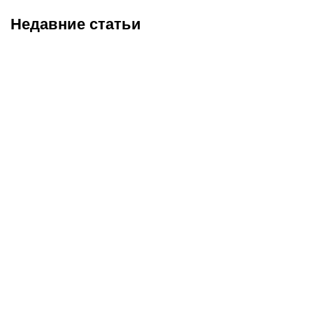
Недавние статьи
05.08.2026
22:07
05.08.2026
21:03
Где смотреть матч
Титульные бои
«Партизан» – «Тобол»
Женисулы – Гусаров и
онлайн в прямом эфире 7
Саралапов – Кенесбеков:
августа?
анонс турнира Naiza в
Китае