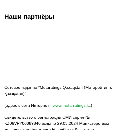
Наши партнёры
ФК «Кайрат»
ФК «Астана»
ФК «Тобол»
Сетевое издание "Metaratings Qazaqstan (Метарейтингс
Қазақстан)"
(адрес в сети Интернет -
www.meta-ratings.kz
)
Свидетельство о регистрации СМИ серия №
KZ06VPY00089840 выдано 29.03.2024 Министерством
культуры и информации Республики Казахстан.