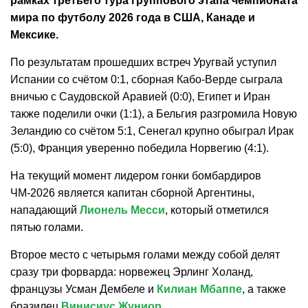
рамках третьего тура группового этапа чемпионата
мира по футболу 2026 года в США, Канаде и
Мексике.
По результатам прошедших встреч Уругвай уступил
Испании со счётом 0:1, сборная Кабо-Верде сыграла
вничью с Саудовской Аравией (0:0), Египет и Иран
также поделили очки (1:1), а Бельгия разгромила Новую
Зеландию со счётом 5:1, Сенегал крупно обыграл Ирак
(5:0), Франция уверенно победила Норвегию (4:1).
На текущий момент лидером гонки бомбардиров
ЧМ-2026 является капитан сборной Аргентины,
нападающий
Лионель Месси
, который отметился
пятью голами.
Второе место с четырьмя голами между собой делят
сразу три форварда: норвежец Эрлинг Холанд,
французы Усман Дембеле и
Килиан Мбаппе
, а также
бразилец
Винисиус Жуниор
.