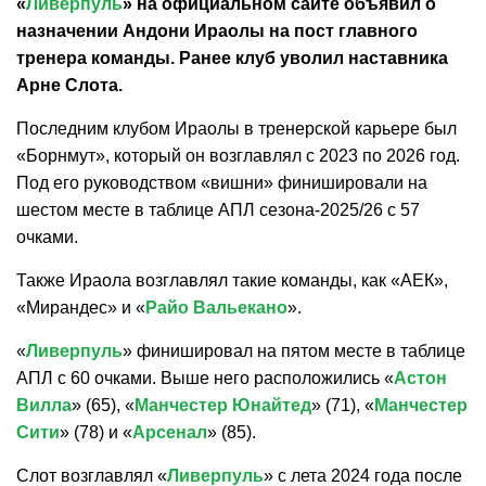
«
Ливерпуль
» на официальном сайте объявил о
назначении
Андони Ираолы
на пост главного
тренера команды. Ранее клуб уволил наставника
Арне Слота.
Последним клубом Ираолы в тренерской карьере был
«Борнмут», который он возглавлял с 2023 по 2026 год.
Под его руководством «вишни» финишировали на
шестом месте в таблице АПЛ сезона-2025/26 с 57
очками.
Также Ираола возглавлял такие команды, как «АЕК»,
«Мирандес» и «
Райо Вальекано
».
«
Ливерпуль
» финишировал на пятом месте в таблице
АПЛ с 60 очками. Выше него расположились «
Астон
Вилла
» (65), «
Манчестер Юнайтед
» (71), «
Манчестер
Сити
» (78) и «
Арсенал
» (85).
Слот возглавлял «
Ливерпуль
» с лета 2024 года после