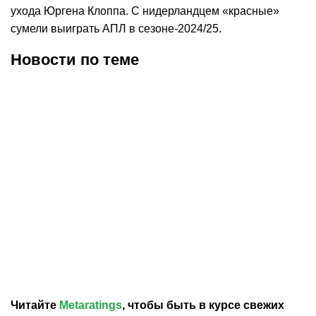
ухода Юргена Клоппа. С нидерландцем «красные»
сумели выиграть АПЛ в сезоне-2024/25.
Новости по теме
06.08.2026
17:35
05.08.2026
19:45
Мохамед Салах
«Ливерпуль» нацелился
официально подписал
на звезду «Ньюкасла» и
контракт с
сборной Германии
«Трабзонспором»
Читайте
Metaratings
, чтобы быть в курсе свежих