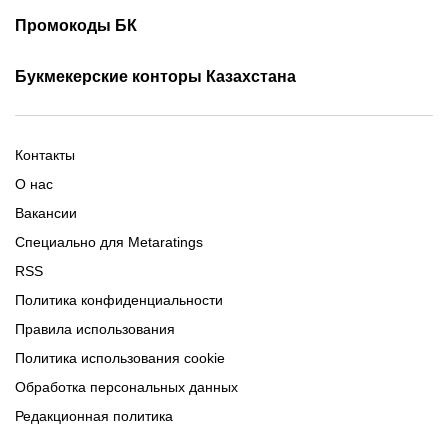
Скачать Ubet
Фрибеты 1xbet
Фрибеты без депозита
Скачать Париматч
Промокоды БК
Фрибет Олимпбет
Фрибеты за регистрацию
Промокоды Олимп Бет
Промокоды Ubet
Букмекерские конторы Казахстана
Промокод 1xBet
Промокоды Тенниси
Обзор Олимпбет
Обзор Ubet
Промокоды Париматч
Обзор 1xBet
Обзор Ойнабет
Контакты
Обзор Париматч
Обзор Тенниси
О нас
Вакансии
Специально для Metaratings
RSS
Политика конфиденциальности
Правила использования
Политика использования cookie
Обработка персональных данных
Редакционная политика