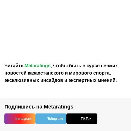
30.07.2026
12:29
30.07.2026
0:39
Карло Анчелотти назвал
В Федерации футбола
главный минус Неймара
Франции выразили
на ЧМ-2026
отношение к плану
Инфантино продать долю
в ЧМ
Читайте
Metaratings
, чтобы быть в курсе свежих
новостей
казахстанского
и мирового спорта,
эксклюзивных инсайдов и экспертных мнений.
Подпишись на Metaratings
Instagram
Telegram
TikTok