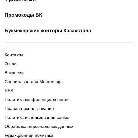
Скачать ОлимпБет
Скачать Ubet
Фрибеты 1xbet
Фрибеты без депозита
Скачать Париматч
Промокоды БК
Фрибет Олимпбет
Фрибеты за регистрацию
Промокоды Олимп Бет
Промокоды Ubet
Букмекерские конторы Казахстана
Промокод 1xBet
Промокоды Тенниси
Обзор Олимпбет
Обзор Ubet
Промокоды Париматч
Обзор 1xBet
Обзор Ойнабет
Контакты
Обзор Париматч
Обзор Тенниси
О нас
Вакансии
Специально для Metaratings
RSS
Политика конфиденциальности
Правила использования
Политика использования cookie
Обработка персональных данных
Редакционная политика