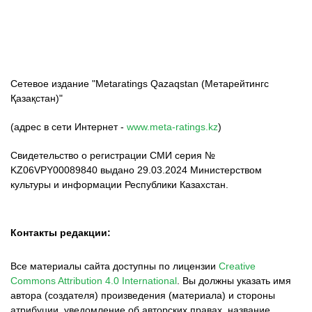
Сетевое издание "Metaratings Qazaqstan (Метарейтингс
Қазақстан)"
(адрес в сети Интернет -
www.meta-ratings.kz
)
Свидетельство о регистрации СМИ серия №
KZ06VPY00089840 выдано 29.03.2024 Министерством
культуры и информации Республики Казахстан.
Контакты редакции:
Все материалы сайта доступны по лицензии
Creative
Commons Attribution 4.0 International
.
Вы должны указать имя
автора (создателя) произведения (материала) и стороны
атрибуции, уведомление об авторских правах, название