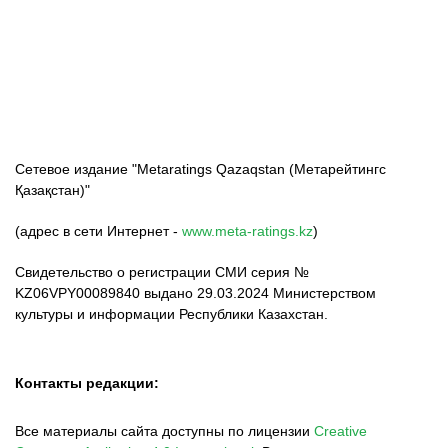
ФК «Кайрат»
ФК «Астана»
ФК «Тобол»
Сетевое издание "Metaratings Qazaqstan (Метарейтингс
Қазақстан)"
(адрес в сети Интернет -
www.meta-ratings.kz
)
Свидетельство о регистрации СМИ серия №
KZ06VPY00089840 выдано 29.03.2024 Министерством
культуры и информации Республики Казахстан.
Контакты редакции:
Все материалы сайта доступны по лицензии
Creative