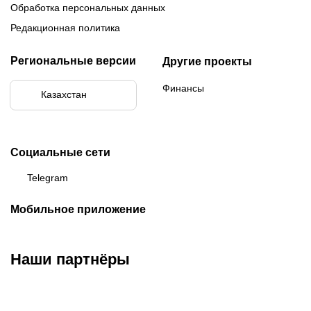
Обработка персональных данных
Редакционная политика
Региональные версии
Другие проекты
Финансы
Казахстан
Социальные сети
Telegram
Мобильное приложение
Наши партнёры