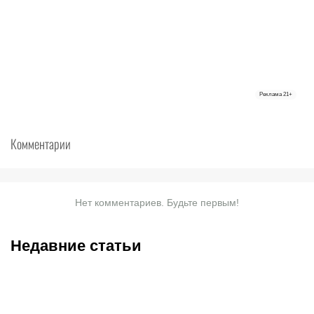
Реклама
21+
Комментарии
Нет комментариев. Будьте первым!
Недавние статьи