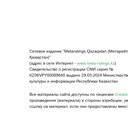
ФК «Кайрат»
ФК «Астана»
Ф
Сетевое издание "Metaratings Qazaqstan (Метарейт
Қазақстан)"
(адрес в сети Интернет -
www.meta-ratings.kz
)
Свидетельство о регистрации СМИ серия №
KZ06VPY00089840 выдано 29.03.2024 Министерст
культуры и информации Республики Казахстан.
Все материалы сайта доступны по лицензии
Creativ
произведения (материала) и стороны атрибуции, ув
ссылку на материал, если они предоставлены вмес