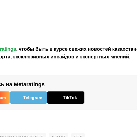
CAS
Клуб
Черчесов
Максим
«Ахмат»,
«Ахмат»
Максим
Максим
Самородов
Стала
В
«А
родова
вынес
МЛС
высказался
Самородов
за
с
Самородов
Самородов
отметился
известна
«Ахмат
оп
»
решение
проявляет
о
прокомментировал
который
Кенжебеком
попал
высказался
ассистом
сумма,
подтве
с
г
по
интерес
возможном
слухи
выступают
и
в
о
в
которую
интере
со
ату»
делу
к
переходе
об
Самородов
Самородовым
стартовый
возвращении
победном
«Спартак»
«Спарт
на
жать
«Ахмата»
Максиму
Самородова
интересе
и
с
состав
Ислама
матче
предлагает
к
вт
жения
Самородова
Самородову
в
«Спартака»
Кенжебек,
ничьей
«Ахмата»
Чеснокова
«Ахмата»
за
Самор
УТ
ratings
, чтобы быть в курсе свежих новостей
казахстан
и
«Спартак»
оспорил
стартовал
на
в
в
Максима
в
Кенжебека
трансферный
в
товарищеский
КПЛ
Сербии
Самородов
Се
орта, эксклюзивных инсайдов и экспертных мнений.
ии
бан
новом
матч
от
сезоне
в
ФИФА
РПЛ
Сербии
 на Metaratings
ram
Telegram
TikTok