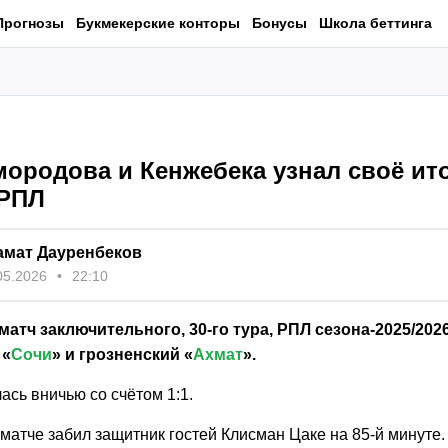
Прогнозы
Букмекерские конторы
Бонусы
Школа беттинга
мородова и Кенжебека узнал своё ит
 РПЛ
амат Дауренбеков
05.2026
22:10
атч заключительного, 30-го тура, РПЛ сезона-2025/2026
 «
Сочи
» и грозненский «
Ахмат
».
ась вничью со счётом 1:1.
матче забил защитник гостей Клисман Цаке на 85-й минуте.