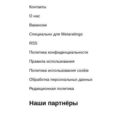
Контакты
О нас
Вакансии
Специально для Metaratings
RSS
Политика конфиденциальности
Правила использования
Политика использования cookie
Обработка персональных данных
Редакционная политика
Наши партнёры