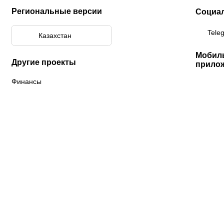
Региональные версии
Социа
Tele
Казахстан
Мобил
Другие проекты
прило
Финансы