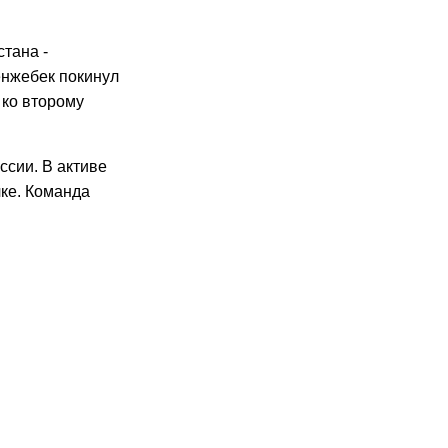
тана -
нжебек покинул
 ко второму
ссии. В активе
чке. Команда
26
06.2026
15:54
20.06.2026
11:29
20.06.2026
15:53
06.06.2026
23:27
27.05.2026
15:00
24.05.2026
23:39
19.05.2026
10:49
18.05.2026
10:15
14:10
9:07