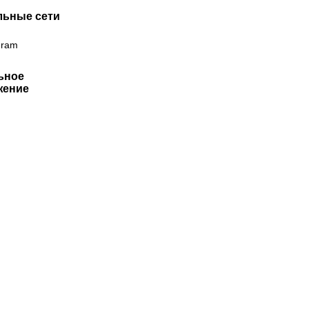
льные сети
gram
ьное
жение