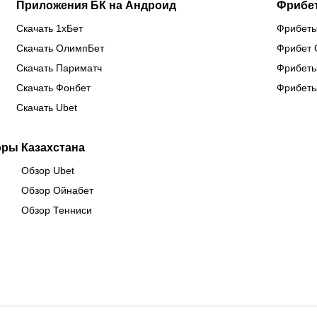
Приложения БК на Андроид
Фрибе
Скачать 1хБет
Фрибеты
Скачать ОлимпБет
Фрибет 
Скачать Париматч
Фрибеты
Скачать Фонбет
Фрибеты
Скачать Ubet
оры Казахстана
Обзор Ubet
Обзор Ойнабет
Обзор Тенниси