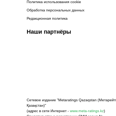
Политика использования cookie
Обработка персональных данных
Редакционная политика
Наши партнёры
ФК «Кайрат»
ФК «Астана»
Ф
Сетевое издание "Metaratings Qazaqstan (Метарейт
Қазақстан)"
(адрес в сети Интернет -
www.meta-ratings.kz
)