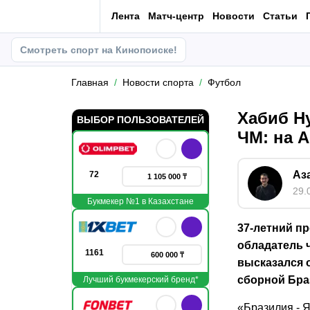
Лента
Матч-центр
Новости
Статьи
Смотреть спорт на Кинопоиске!
Главная
Новости спорта
Футбол
Хабиб Ну
ВЫБОР ПОЛЬЗОВАТЕЛЕЙ
ЧМ: на 
Аз
72
1 105 000 ₸
29.
Букмекер №1 в Казахстане
37-летний п
обладатель 
1161
600 000 ₸
высказался 
сборной Бра
Лучший букмекерский бренд*
«Бразилия - 