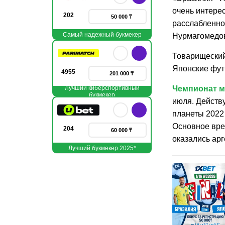
очень интере
202
50 000 ₸
расслабленно 
Самый надежный букмекер
Нурмагомедов
Товарищеский 
Японские фут
4955
201 000 ₸
Лучший киберспортивный
Чемпионат 
букмекер
июля. Действ
планеты 2022
Основное врем
204
60 000 ₸
оказались арг
Лучший букмекер 2025*