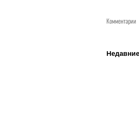
Комментарии
Недавние
08.08.2026
1
Битва за
призовую
тройку и
прииртышск