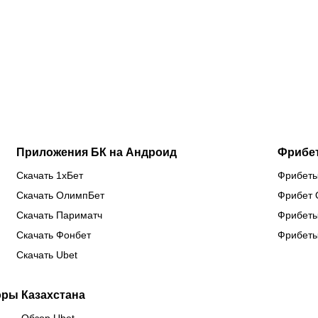
почему
кто такой
возвращается
Ка
Дияр
Джон ван’т
после
бл
фаворит в
Схип –
трехлетней
по
бою
новый
паузы ради
од
против
тренер
боя за
кл
Бруну
сборной
титул WBC
ев
Лопеса
Казахстана
Приложения БК на Андроид
Фрибе
Скачать 1хБет
Фрибеты
Скачать ОлимпБет
Фрибет 
Скачать Париматч
Фрибеты
Скачать Фонбет
Фрибеты
Скачать Ubet
оры Казахстана