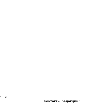
К «Тобол»
ФК «Шахтер»
Футзальный клуб
«Семей»
ингс
Контакты редакции: