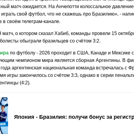
сный матч ожидается. На Анчелотти колоссальное давлени
играть свой футбол, что не скажешь про Бразилию», - напи
 в своём телеграм-канале.
матч, о котором сказал Хабиб, команды провели 15 октября
болисты обыграли бразильцев со счётом 3:2.
мира
по футболу - 2026 проходит в США, Канаде и Мексике с
ующим чемпионом мира является сборная Аргентины. В фи
 года аргентинская национальная команда встречалась с Ф
я игры закончилось со счётом 3:3, однако в серии пенальт
ентинцы (4:2).
Япония - Бразилия: получи бонус за регист