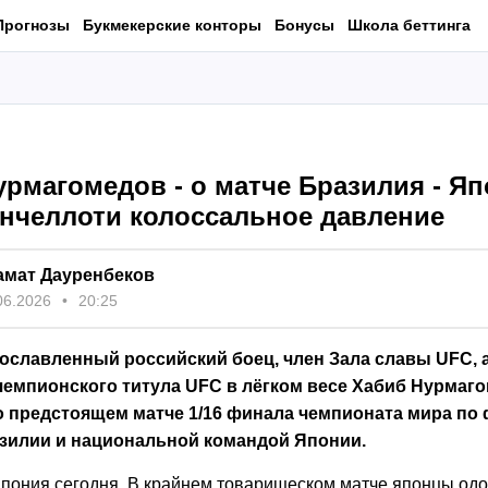
Прогнозы
Букмекерские конторы
Бонусы
Школа беттинга
рмагомедов - о матче Бразилия - Яп
Анчеллоти колоссальное давление
амат Дауренбеков
06.2026
20:25
рославленный российский боец, член Зала славы UFC, 
чемпионского титула UFC в лёгком весе Хабиб Нурмаг
о предстоящем матче 1/16 финала чемпионата мира по
зилии и национальной командой Японии.
Япония сегодня. В крайнем товарищеском матче японцы од