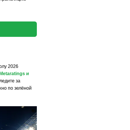
олу 2026
etaratings и
ледите за
жно по зелёной