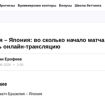
Прогнозы
Букмекерские конторы
Бонусы
Школа беттинга
 – Япония: во сколько начало матча 
ь онлайн-трансляцию
ан Ерофеев
06.2026
2:00
ние
 матч Бразилия – Япония