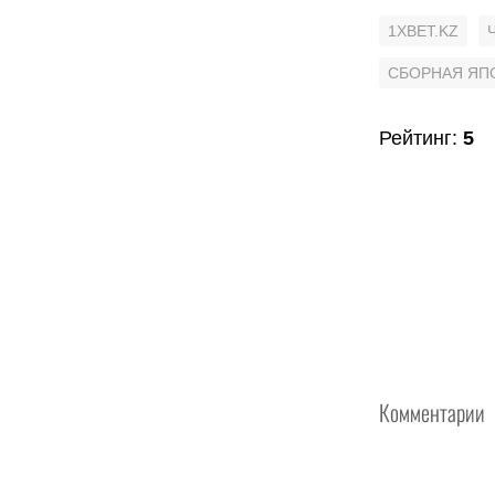
1XBET.KZ
СБОРНАЯ ЯП
Рейтинг
:
5
Комментарии