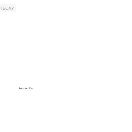
УТБОЛУ
Реклама
21+