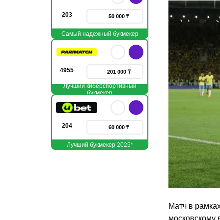
203
50 000 ₸
Самый надежный букмекер
4955
201 000 ₸
Лучший киберспортивный
букмекер
204
60 000 ₸
Лучший букмекер 2025*
Матч в рамках
московскому 