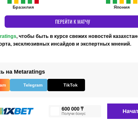
Бразилия
Япония
ПЕРЕЙТИ К МАТЧУ
ratings
, чтобы быть в курсе свежих новостей
казахстан
орта, эксклюзивных инсайдов и экспертных мнений.
 на Metaratings
ram
Telegram
TikTok
600 000 ₸
Начат
Получи бонус