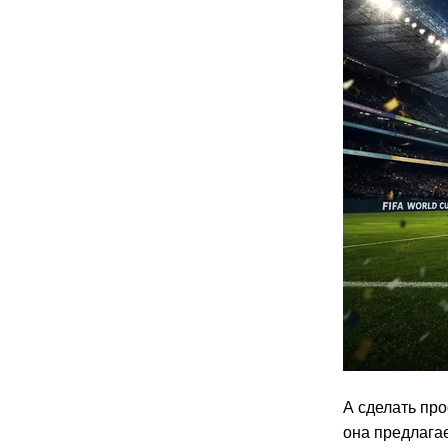
А сделать пр
она предлагае