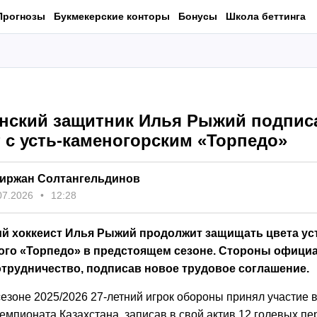
Прогнозы
Букмекерские конторы
Бонусы
Школа беттинга
анский защитник Илья Рыжий подпи
 с усть-каменогорским «Торпедо»
иржан Солтангельдинов
07.2026
12:28
ий хоккеист Илья Рыжий продолжит защищать цвета ус
ого «Торпедо» в предстоящем сезоне. Стороны офици
отрудничество, подписав новое трудовое соглашение.
езоне 2025/2026 27-летний игрок обороны принял участие в
емпионата Казахстана, записав в свой актив 12 голевых пе