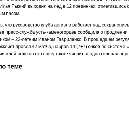
Илья Рыжий выходил на лед в 12 поединках, отметившись 
ым пасом.
ь, что руководство клуба активно работает над сохранение
ее пресс-служба усть-каменогорцев сообщила о продлении 
иком – 22-летним Иваном Гавриленко. В прошедшем регул
ккеист провел 42 матча, набрав 14 (7+7) очков по системе «
ии плей-офф на его счету также числится одна голевая пер
по теме
2026
1:05
03.08.2026
17:32
02.08.2026
20:35
02.08.2026
15:50
01.08.2026
14:23
31.07.2026
31.07.2026
9:02
30.07.2026
15:14
30.07.2026
14:19
26.07.2026
11:24
25.07.2026
8:32
24.07.20
14:57
23.
жные
40-
Михаил
Акимат
«Адмирал»
«Барыс»
Обладатель
Защитник
Вратарь
Раскрыты
Защитник
В
Ст