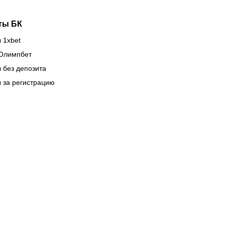
ты БК
 1xbet
Олимпбет
 без депозита
 за регистрацию