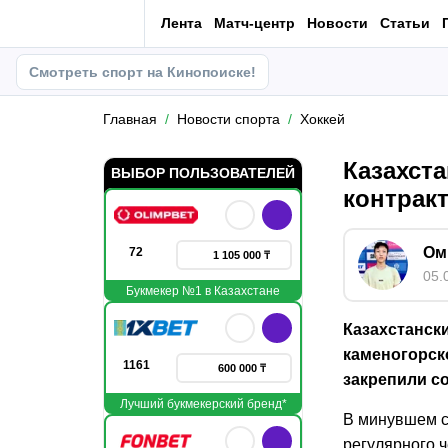
Лента
Матч-центр
Новости
Статьи
Смотреть спорт на Кинопоиске!
Главная
Новости спорта
Хоккей
Казахст
ВЫБОР ПОЛЬЗОВАТЕЛЕЙ
контракт
Ом
72
1 105 000 ₸
05.
Букмекер №1 в Казахстане
Казахстанск
каменогорск
1161
600 000 ₸
закрепили с
Лучший букмекерский бренд*
В минувшем с
регулярного ч