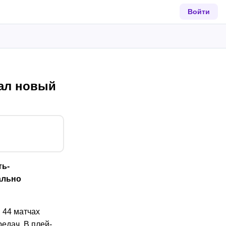
Войти
сал новый
ть-
ально
 44 матчах
редач. В плей-