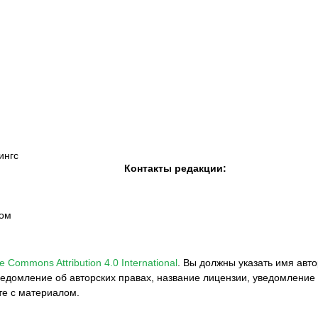
К «Тобол»
ФК «Шахтер»
Футзальный клуб
«Семей»
ингс
Контакты редакции:
вом
e Commons Attribution 4.0 International
.
Вы должны указать имя авто
едомление об авторских правах, название лицензии, уведомление 
те с материалом.