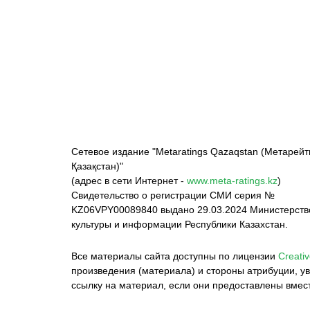
ФК «Кайрат»
ФК «Астана»
Ф
Сетевое издание "Metaratings Qazaqstan (Метарейт
Қазақстан)"
(адрес в сети Интернет -
www.meta-ratings.kz
)
Свидетельство о регистрации СМИ серия №
KZ06VPY00089840 выдано 29.03.2024 Министерст
культуры и информации Республики Казахстан.
Все материалы сайта доступны по лицензии
Creativ
произведения (материала) и стороны атрибуции, ув
ссылку на материал, если они предоставлены вмес