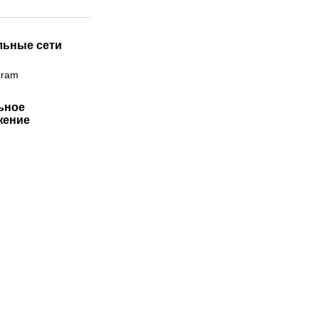
льные сети
gram
ьное
жение