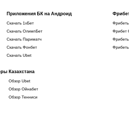
Приложения БК на Андроид
Фрибе
Скачать 1хБет
Фрибеты
Скачать ОлимпБет
Фрибет 
Скачать Париматч
Фрибеты
Скачать Фонбет
Фрибеты
Скачать Ubet
оры Казахстана
Обзор Ubet
Обзор Ойнабет
Обзор Тенниси