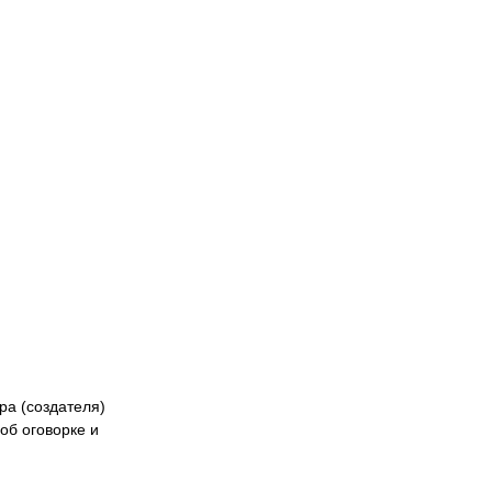
Naiza
БК «Астана»
ФК «Жетысу»
Феде
кибер
Казах
ра (создателя)
об оговорке и