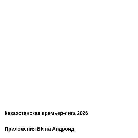
07.08.2026
13:01
07.08.2026
11:00
Чемпион Европы и
«Хватит разговоров».
спаситель «Аякса»: кто
Мейирим Нурсултанов
такой Джон ван’т Схип –
возвращается после
новый тренер сборной
трехлетней паузы ради
Казахстана
боя за титул WBC
Казахстанская премьер-лига 2026
Расписание чемпионата
2026
Приложения БК на Андроид
Казахстана по футболу
Как смотреть онлайн КПЛ