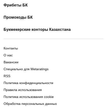
Турнирная таблица КПЛ
Скачать 1хБет
Скачать Фонбет
Фрибеты БК
Скачать ОлимпБет
Скачать Ubet
Фрибеты 1xbet
Фрибеты без депозита
Скачать Париматч
Промокоды БК
Фрибет Олимпбет
Фрибеты за регистрацию
Промокоды Олимп Бет
Промокоды Ubet
Букмекерские конторы Казахстана
Промокод 1xBet
Промокоды Тенниси
Обзор Олимпбет
Обзор Ubet
Промокоды Париматч
Обзор 1xBet
Обзор Ойнабет
Контакты
Обзор Париматч
Обзор Тенниси
О нас
Вакансии
Специально для Metaratings
RSS
Политика конфиденциальности
Правила использования
Политика использования cookie
Обработка персональных данных