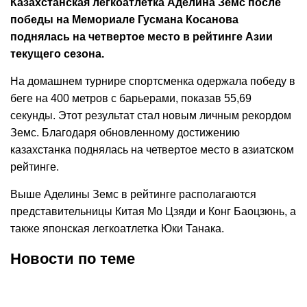
Казахстанская легкоатлетка Аделина Земс после
победы на Мемориале Гусмана Косанова
поднялась на четвертое место в рейтинге Азии
текущего сезона.
На домашнем турнире спортсменка одержала победу в
беге на 400 метров с барьерами, показав 55,69
секунды. Этот результат стал новым личным рекордом
Земс. Благодаря обновленному достижению
казахстанка поднялась на четвертое место в азиатском
рейтинге.
Выше Аделины Земс в рейтинге располагаются
представительницы Китая Мо Цзяди и Конг Баоцзюнь, а
также японская легкоатлетка Юки Танака.
Новости по теме