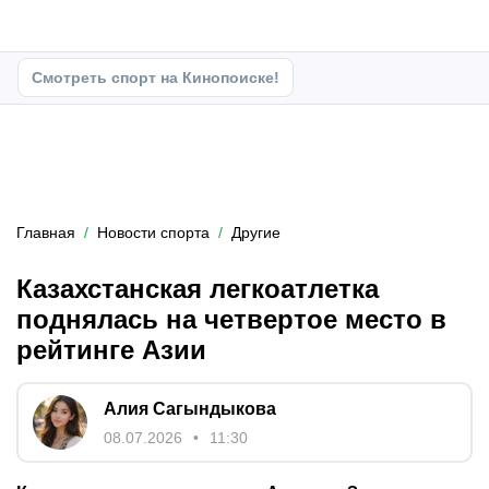
Смотреть спорт на Кинопоиске!
Главная
Новости спорта
Другие
Казахстанская легкоатлетка
поднялась на четвертое место в
рейтинге Азии
Алия Сагындыкова
08.07.2026
11:30