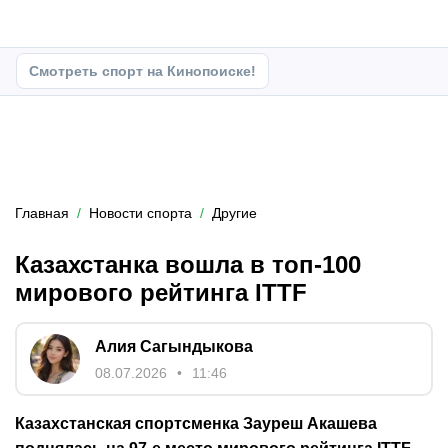
Смотреть спорт на Кинопоиске!
Главная
Новости спорта
Другие
Казахстанка вошла в топ-100
мирового рейтинга ITTF
Алия Сагындыкова
08.07.2026
11:46
Казахстанская спортсменка Зауреш Акашева