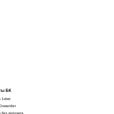
08.2026
21:03
05.08.2026
19:19
тульные
С кем и
и
когда
нисулы
играет
Гусаров и
Сатпаев за
ралапов
«Челси»:
полное
несбеков:
расписание
онс
матчей
рнира
лондонцев
iza в
на
тае
предсезонке-2026
ты БК
 1xbet
Олимпбет
 без депозита