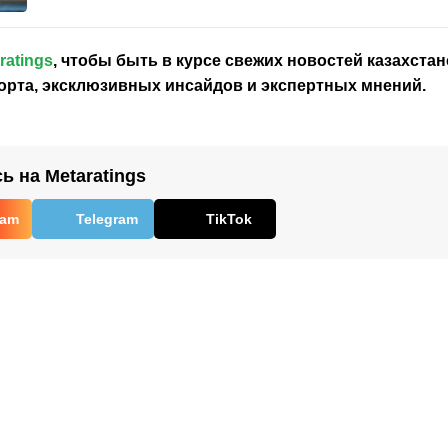
ratings
, чтобы быть в курсе свежих новостей
казахстан
орта, эксклюзивных инсайдов и экспертных мнений.
 на Metaratings
ram
Telegram
TikTok