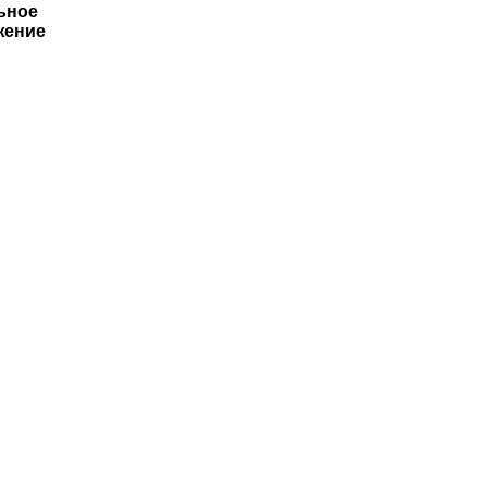
ьное
жение
Naiza
БК «Астана»
ФК «Жетысу»
Феде
кибер
Казах