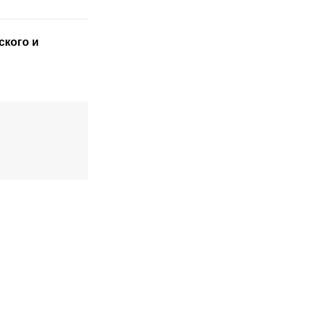
ского
и