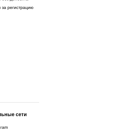
 за регистрацию
льные сети
gram