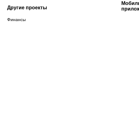
Мобил
Другие проекты
прило
Финансы
К «Тобол»
ФК «Шахтер»
Футзальный клуб
«Семей»