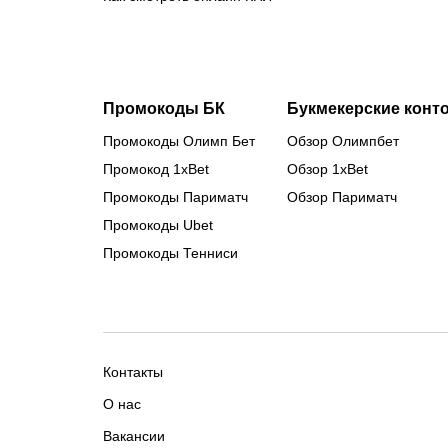
Промокоды БК
Букмекерские конт
Промокоды Олимп Бет
Обзор Олимпбет
Промокод 1xBet
Обзор 1xBet
Промокоды Париматч
Обзор Париматч
Промокоды Ubet
Промокоды Тенниси
Контакты
О нас
Вакансии