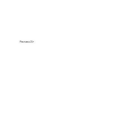
Реклама
21+