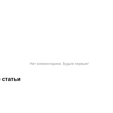
Нет комментариев. Будьте первым!
 статьи