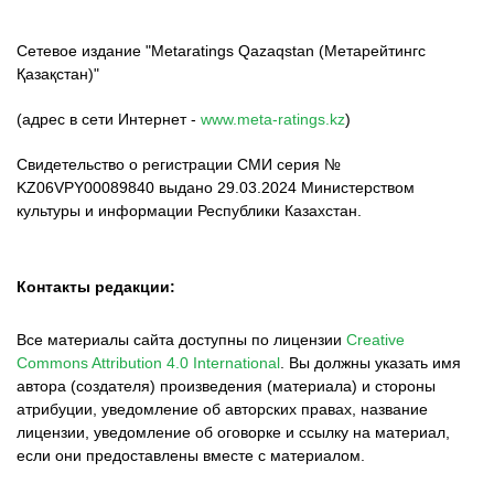
Сетевое издание "Metaratings Qazaqstan (Метарейтингс
Қазақстан)"
(адрес в сети Интернет -
www.meta-ratings.kz
)
Свидетельство о регистрации СМИ серия №
KZ06VPY00089840 выдано 29.03.2024 Министерством
культуры и информации Республики Казахстан.
Контакты редакции:
Все материалы сайта доступны по лицензии
Creative
Commons Attribution 4.0 International
.
Вы должны указать имя
автора (создателя) произведения (материала) и стороны
атрибуции, уведомление об авторских правах, название
лицензии, уведомление об оговорке и ссылку на материал,
если они предоставлены вместе с материалом.