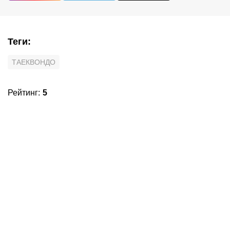
Теги
:
ТАЕКВОНДО
Рейтинг
:
5