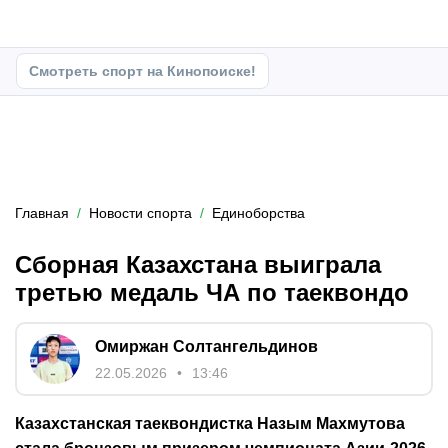
Смотреть спорт на Кинопоиске!
Главная
Новости спорта
Единоборства
Сборная Казахстана выиграла
третью медаль ЧА по таеквондо
Омиржан Солтангельдинов
22.05.2026
13:46
Казахстанская таеквондистка Назым Махмутова