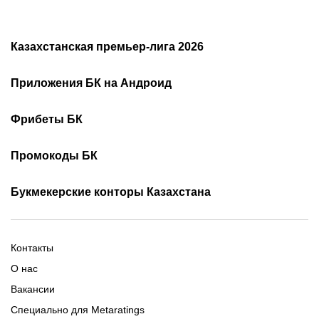
Казахстанская премьер-лига 2026
Расписание чемпионата
2026
Приложения БК на Андроид
Казахстана по футболу
Как смотреть онлайн КПЛ
Турнирная таблица КПЛ
Скачать 1хБет
Скачать Фонбет
Фрибеты БК
Скачать ОлимпБет
Скачать Ubet
Фрибеты 1xbet
Фрибеты без депозита
Скачать Париматч
Промокоды БК
Фрибет Олимпбет
Фрибеты за регистрацию
Промокоды Олимп Бет
Промокоды Ubet
Букмекерские конторы Казахстана
Промокод 1xBet
Промокоды Тенниси
Обзор Олимпбет
Обзор Ubet
Промокоды Париматч
Обзор 1xBet
Обзор Ойнабет
Контакты
Обзор Париматч
Обзор Тенниси
О нас
Вакансии
Специально для Metaratings