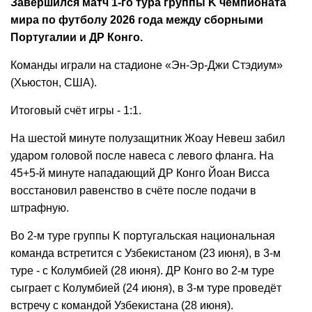
Завершился матч 1-го тура группы K чемпионата
мира по футболу 2026 года между сборными
Португалии и ДР Конго.
Команды играли на стадионе «Эн-Эр-Джи Стэдиум»
(Хьюстон, США).
Итоговый счёт игры - 1:1.
На шестой минуте полузащитник Жоау Невеш забил
ударом головой после навеса с левого фланга. На
45+5-й минуте нападающий ДР Конго Йоан Висса
восстановил равенство в счёте после подачи в
штрафную.
Во 2-м туре группы K португальская национальная
команда встретится с Узбекистаном (23 июня), в 3-м
туре - с Колумбией (28 июня). ДР Конго во 2-м туре
сыграет с Колумбией (24 июня), в 3-м туре проведёт
встречу с командой Узбекистана (28 июня).