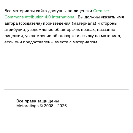
Все материалы сайта доступны по лицензии
Creative
Commons Attribution 4.0 International
.
Вы должны указать имя
автора (создателя) произведения (материала) и стороны
атрибуции, уведомление об авторских правах, название
лицензии, уведомление об оговорке и ссылку на материал,
если они предоставлены вместе с материалом.
Все права защищены
Metaratings © 2008 -
2026