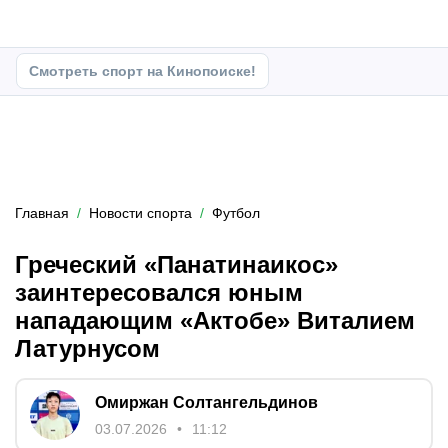
Смотреть спорт на Кинопоиске!
Главная
Новости спорта
Футбол
Греческий «Панатинаикос»
заинтересовался юным
нападающим «Актобе» Виталием
Латурнусом
Омиржан Солтангельдинов
03.07.2026
11:12