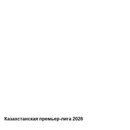
07.08.2026
20:50
07.08.2026
13:01
Нургожай сохранит место
Чемпион Европы и
в UFC: почему Дияр
спаситель «Аякса»: кто
фаворит в бою против
такой Джон ван’т Схип –
Бруну Лопеса
новый тренер сборной
Казахстана
Казахстанская премьер-лига 2026
Расписание чемпионата
2026