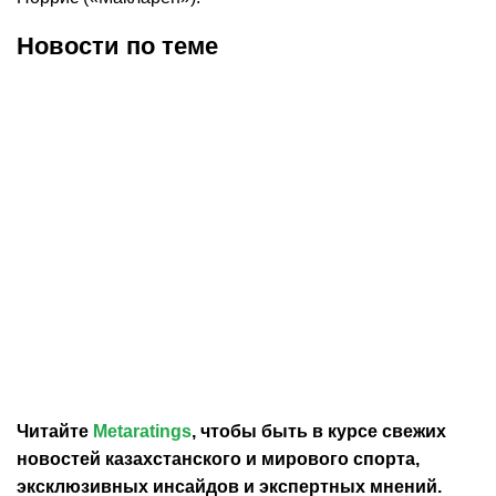
Новости по теме
26.07.2026
22:06
19.07.2026
19:58
Действующий чемпион
Антонелли одержал
«Формулы-1» Ландо
шестую победу в сезоне
Норрис одержал первую
«Формулы-1»
победу в сезоне-2026
Читайте
Metaratings
, чтобы быть в курсе свежих
новостей
казахстанского
и мирового спорта,
эксклюзивных инсайдов и экспертных мнений.