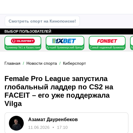
Смотреть спорт на Кинопоиске!
ВЫБОР ПОЛЬЗОВАТЕЛЕЙ
Букмекер №1 в Казахстане
Лучший букмекерский бренд*
Самый надежный букмекер
Л
Главная
Новости спорта
Киберспорт
Female Pro League запустила
глобальный ладдер по CS2 на
FACEIT – его уже поддержала
Vilga
Азамат Дауренбеков
11.06.2026
17:10