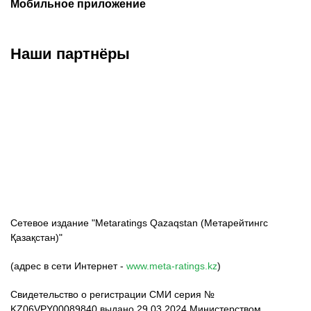
Мобильное приложение
Наши партнёры
ФК «Кайрат»
ФК «Астана»
ФК «Тобол»
Сетевое издание "Metaratings Qazaqstan (Метарейтингс
Қазақстан)"
(адрес в сети Интернет -
www.meta-ratings.kz
)
Свидетельство о регистрации СМИ серия №
KZ06VPY00089840 выдано 29.03.2024 Министерством