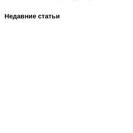
Недавние статьи
08.08.2026
23:40
08.08.2026
19:19
Саралапов – новый
С кем и когда играет
чемпион, Гусаров
Сатпаев за «Челси»:
сенсационно победил
полное расписание
Женисулы: итоги Naiza в
матчей лондонцев на
Китае
предсезонке-2026