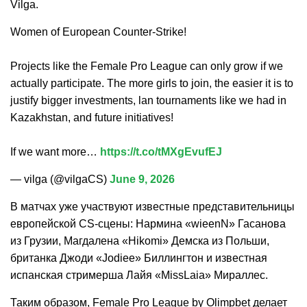
Vilga.
Women of European Counter-Strike!
Projects like the Female Pro League can only grow if we
actually participate. The more girls to join, the easier it is to
justify bigger investments, lan tournaments like we had in
Kazakhstan, and future initiatives!
If we want more…
https://t.co/tMXgEvufEJ
— vilga (@vilgaCS)
June 9, 2026
В матчах уже участвуют известные представительницы
европейской CS-сцены: Нармина «wieenN» Гасанова
из Грузии, Магдалена «Hikomi» Демска из Польши,
британка Джоди «Jodiee» Биллингтон и известная
испанская стримерша Лайя «MissLaia» Мираллес.
Таким образом, Female Pro League by Olimpbet делает