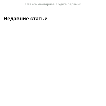
Нет комментариев. Будьте первым!
Недавние статьи
08.08.2026
11:00
07.08.2026
20:50
Битва за призовую
Нургожай сохранит место
тройку и прииртышское
в UFC: почему Дияр
дерби
фаворит в бою против
Бруну Лопеса