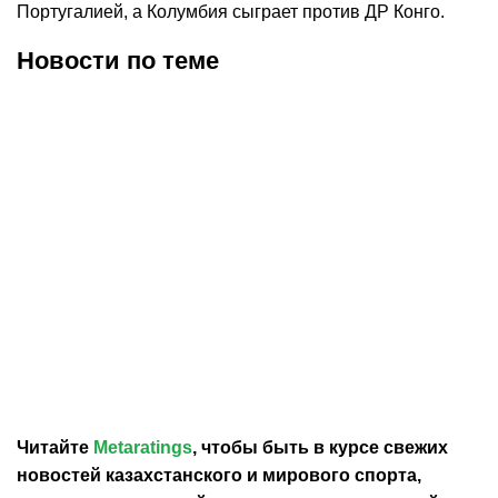
Португалией, а Колумбия сыграет против ДР Конго.
Новости по теме
06.08.2026
18:20
25.07.2026
15:47
Каннаваро высказался о
Хусанов подписал новый
слухах про зарплату €4
контракт с «Манчестер
млн в сборной
Сити»
Узбекистана
Читайте
Metaratings
, чтобы быть в курсе свежих
новостей
казахстанского
и мирового спорта,