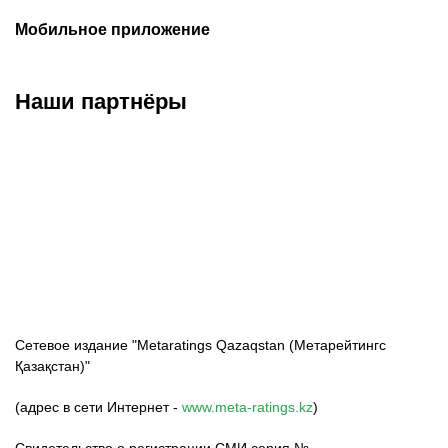
Мобильное приложение
Наши партнёры
ФК «Кайрат»
ФК «Астана»
ФК «Тобол»
Сетевое издание "Metaratings Qazaqstan (Метарейтингс
Қазақстан)"
(адрес в сети Интернет -
www.meta-ratings.kz
)