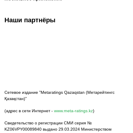
Наши партнёры
ФК «Кайрат»
ФК «Астана»
ФК «Тобол»
Сетевое издание "Metaratings Qazaqstan (Метарейтингс
Қазақстан)"
(адрес в сети Интернет -
www.meta-ratings.kz
)
Свидетельство о регистрации СМИ серия №
KZ06VPY00089840 выдано 29.03.2024 Министерством