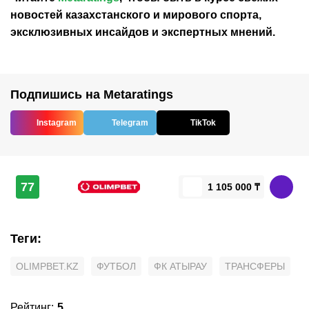
новостей
казахстанского
и мирового спорта,
эксклюзивных инсайдов и экспертных мнений.
Подпишись на Metaratings
Instagram
Telegram
TikTok
77
1 105 000 ₸
Теги
:
OLIMPBET.KZ
ФУТБОЛ
ФК АТЫРАУ
ТРАНСФЕРЫ
Рейтинг
:
5