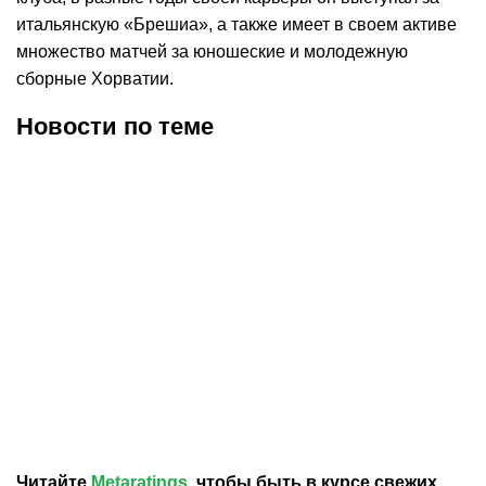
итальянскую «Брешиа», а также имеет в своем активе
множество матчей за юношеские и молодежную
сборные Хорватии.
Новости по теме
09.08.2026
11:04
08.08.2026
20:12
Самат Смаков обратился
Самат Смаков назначен
к болельщикам «Атырау»
новым главным тренером
после назначения на пост
«Атырау»
главного тренера
Читайте
Metaratings
, чтобы быть в курсе свежих