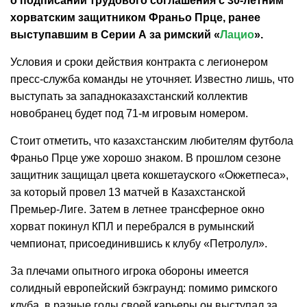
о подписании трудового соглашения с 30-летним
хорватским защитником Франьо Прце, ранее
выступавшим в Серии А за римский «
Лацио
».
Условия и сроки действия контракта с легионером
пресс-служба команды не уточняет. Известно лишь, что
выступать за западноказахстанский коллектив
новобранец будет под 71-м игровым номером.
Стоит отметить, что казахстанским любителям футбола
Франьо Прце уже хорошо знаком. В прошлом сезоне
защитник защищал цвета кокшетауского «Окжетпеса»,
за который провел 13 матчей в Казахстанской
Премьер-Лиге. Затем в летнее трансферное окно
хорват покинул КПЛ и перебрался в румынский
чемпионат, присоединившись к клубу «Петролул».
За плечами опытного игрока обороны имеется
солидный европейский бэкграунд: помимо римского
клуба, в разные годы своей карьеры он выступал за