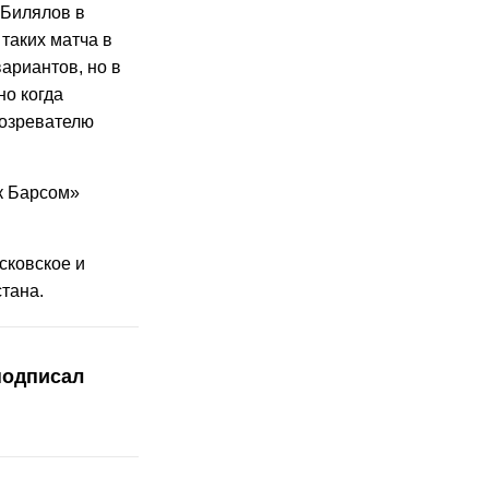
 Билялов в
таких матча в
ариантов, но в
но когда
бозревателю
к Барсом»
осковское и
тана.
подписал