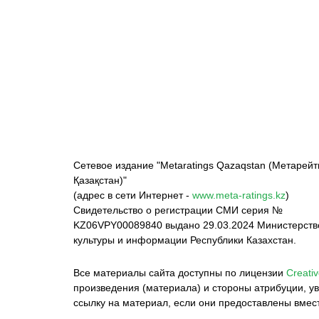
ФК «Кайрат»
ФК «Астана»
Ф
Сетевое издание "Metaratings Qazaqstan (Метарейт
Қазақстан)"
(адрес в сети Интернет -
www.meta-ratings.kz
)
Свидетельство о регистрации СМИ серия №
KZ06VPY00089840 выдано 29.03.2024 Министерст
культуры и информации Республики Казахстан.
Все материалы сайта доступны по лицензии
Creativ
произведения (материала) и стороны атрибуции, ув
ссылку на материал, если они предоставлены вмес