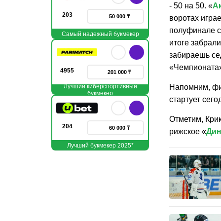
- 50 на 50. «
А
203
50 000 ₸
воротах игра
полуфинале с
Самый надежный букмекер
итоге забрал
забираешь се
«Чемпионата
4955
201 000 ₸
Лучший киберспортивный
Напомним, фи
букмекер
стартует сего
Отметим, Кри
204
60 000 ₸
рижское «
Ди
Лучший букмекер 2025*