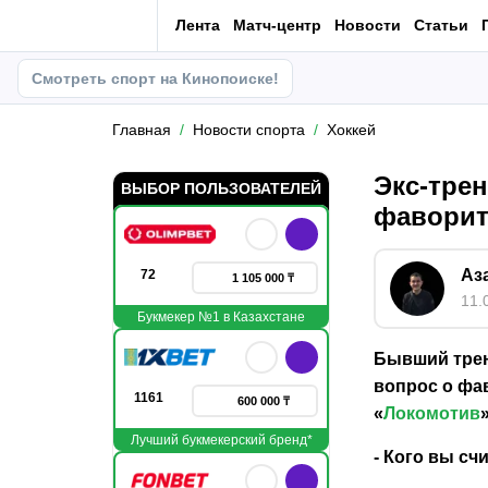
Лента
Матч-центр
Новости
Статьи
Смотреть спорт на Кинопоиске!
Главная
Новости спорта
Хоккей
Экс-трен
ВЫБОР ПОЛЬЗОВАТЕЛЕЙ
фаворит
Аз
72
1 105 000 ₸
11.
Букмекер №1 в Казахстане
Бывший трен
вопрос о фа
1161
600 000 ₸
«
Локомотив
Лучший букмекерский бренд*
- Кого вы с