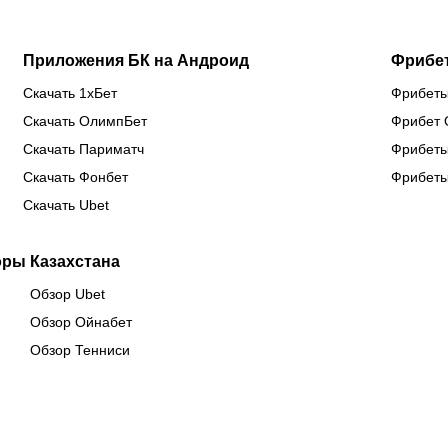
Приложения БК на Андроид
Фрибе
Скачать 1хБет
Фрибеты
Скачать ОлимпБет
Фрибет 
Скачать Париматч
Фрибеты
Скачать Фонбет
Фрибеты
Скачать Ubet
оры Казахстана
Обзор Ubet
Обзор Ойнабет
Обзор Тенниси