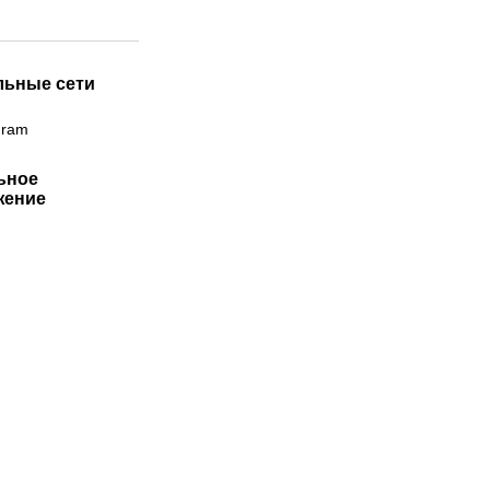
льные сети
gram
ьное
жение