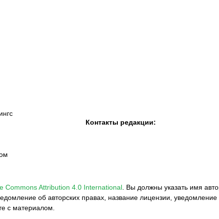
К «Тобол»
ФК «Шахтер»
Футзальный клуб
«Семей»
ингс
Контакты редакции:
вом
e Commons Attribution 4.0 International
.
Вы должны указать имя авто
едомление об авторских правах, название лицензии, уведомление 
те с материалом.