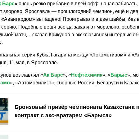
к Барс
» очень резко прибавил в плей-офф, начал забивать,
ет здорово. Ярославль — прошлогодний чемпион, ещё и два 
 «Авангардом» вытащено! Проигрывали в две шайбы, без в
и серию. Подобные вещи всегда закаляют морально, особен
дьмой матч, – сказал Крикунов в эксклюзивном интервью о
».
нальная серия Кубка Гагарина между «Локомотивом» и «А
дня, 11 мая, в Ярославле.
кунов возглавлял «
Ак Барс
», «
Нефтехимик
», «
Барыс
», м
намо
», «Автомобилист», сборные России, Беларуси и Казахс
Бронзовый призёр чемпионата Казахстана 
контракт с экс-вратарем «Барыса»