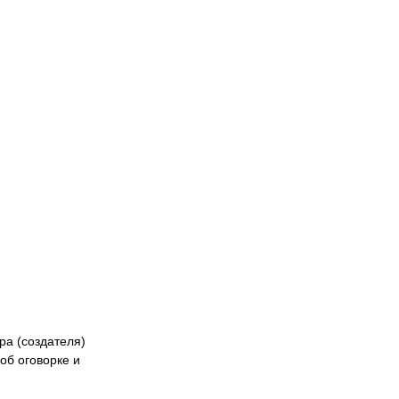
Naiza
БК «Астана»
ФК «Жетысу»
Феде
кибер
Казах
ра (создателя)
об оговорке и