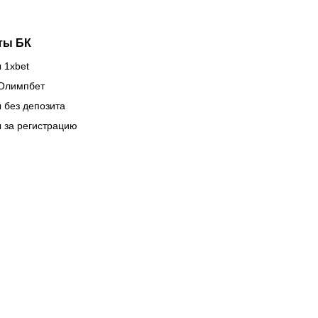
ты БК
 1xbet
Олимпбет
 без депозита
 за регистрацию