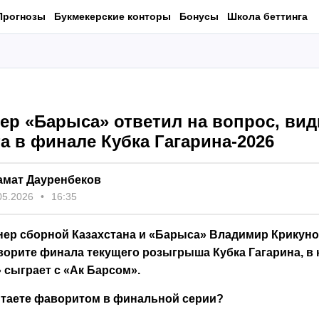
Прогнозы
Букмекерские конторы
Бонусы
Школа беттинга
ер «Барыса» ответил на вопрос, вид
а в финале Кубка Гагарина-2026
амат Дауренбеков
05.2026
16:35
ер сборной Казахстана и «Барыса» Владимир Крикуно
ворите финала текущего розыгрыша Кубка Гагарина, в
» сыграет с «Ак Барсом».
читаете фаворитом в финальной серии?