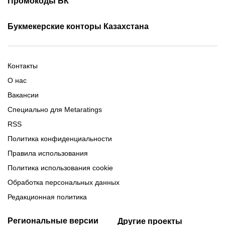
Промокоды БК
Фрибет Олимпбет
Фрибеты за регистрацию
Промокоды Олимп Бет
Промокоды Ubet
Букмекерские конторы Казахстана
Промокод 1xBet
Промокоды Тенниси
Обзор Олимпбет
Обзор Ubet
Промокоды Париматч
Обзор 1xBet
Обзор Ойнабет
Контакты
Обзор Париматч
Обзор Тенниси
О нас
Вакансии
Специально для Metaratings
RSS
Политика конфиденциальности
Правила использования
Политика использования cookie
Обработка персональных данных
Редакционная политика
Региональные версии
Другие проекты